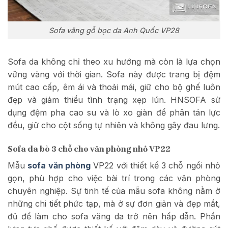
Sofa văng gỗ bọc da Anh Quốc VP28
Sofa da không chỉ theo xu hướng mà còn là lựa chọn
vững vàng với thời gian. Sofa này được trang bị đệm
mút cao cấp, êm ái và thoải mái, giữ cho bộ ghế luôn
đẹp và giảm thiểu tình trạng xẹp lún. HNSOFA sử
dụng đệm pha cao su và lò xo giàn để phân tán lực
đều, giữ cho cột sống tự nhiên và không gây đau lưng.
Sofa da bò 3 chỗ cho văn phòng nhỏ VP22
Mẫu
sofa văn phòng
VP22 với thiết kế 3 chỗ ngồi nhỏ
gọn, phù hợp cho việc bài trí trong các văn phòng
chuyên nghiệp. Sự tinh tế của mẫu sofa không nằm ở
những chi tiết phức tạp, mà ở sự đơn giản và đẹp mắt,
đủ để làm cho sofa văng da trở nên hấp dẫn. Phần