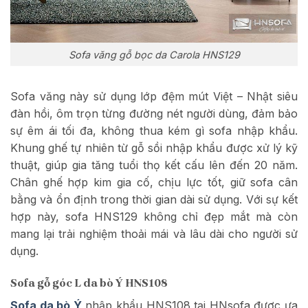
Sofa văng gỗ bọc da Carola HNS129
Sofa văng này sử dụng lớp đệm mút Việt – Nhật siêu
đàn hồi, ôm trọn từng đường nét người dùng, đảm bảo
sự êm ái tối đa, không thua kém gì sofa nhập khẩu.
Khung ghế tự nhiên từ gỗ sồi nhập khẩu được xử lý kỹ
thuật, giúp gia tăng tuổi thọ kết cấu lên đến 20 năm.
Chân ghế hợp kim gia cố, chịu lực tốt, giữ sofa cân
bằng và ổn định trong thời gian dài sử dụng. Với sự kết
hợp này, sofa HNS129 không chỉ đẹp mắt mà còn
mang lại trải nghiệm thoải mái và lâu dài cho người sử
dụng.
Sofa gỗ góc L da bò Ý HNS108
Sofa da bò Ý
nhập khẩu HNS108 tại HNsofa được ưa