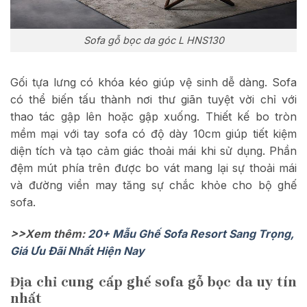
Sofa gỗ bọc da góc L HNS130
Gối tựa lưng có khóa kéo giúp vệ sinh dễ dàng. Sofa
có thể biến tấu thành nơi thư giãn tuyệt vời chỉ với
thao tác gập lên hoặc gập xuống. Thiết kế bo tròn
mềm mại với tay sofa có độ dày 10cm giúp tiết kiệm
diện tích và tạo cảm giác thoải mái khi sử dụng. Phần
đệm mút phía trên được bo vát mang lại sự thoải mái
và đường viền may tăng sự chắc khỏe cho bộ ghế
sofa.
>>Xem thêm:
20+ Mẫu Ghế Sofa Resort Sang Trọng,
Giá Ưu Đãi Nhất Hiện Nay
Địa chỉ cung cấp ghế sofa gỗ bọc da uy tín
nhất