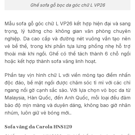
Ghế sofa gỗ bọc da góc chữ L VP26
Mẫu sofa gỗ góc chữ L VP26 kết hợp hiện đại và sang
trọng, lý tưởng cho không gian văn phòng chuyên
nghiệp. Da cao cấp và đường nét vuông vắn tạo nên
vẻ bề thế, trong khi phần tựa lưng phồng nhẹ hỗ trợ
thoải mái khi ngồi. Ghế có thể tách thành 6 chỗ ngồi
hoặc kết hợp thành sofa văng linh hoạt.
Phần tay vịn hình chữ L với viền mỏng tạo điểm nhấn
độc đáo, bề mặt ngồi được chăm sóc tỉ mỉ với các chỉ
ngang nổi gờ cạnh sắc sảo. Với lựa chọn vỏ bọc da từ
Malaysia, Hàn Quốc, đến Anh Quốc, mỗi loại đều đảm
bảo độ mịn màng và duyên dáng, không bao giờ nhăn
nhúm, luôn giữ vẻ bóng mới..
Sofa văng da Carola HNS129