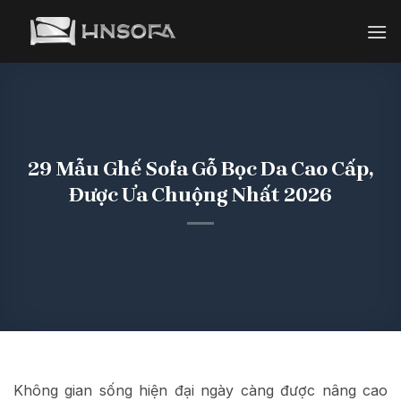
Bỏ
qua
nội
dung
29 Mẫu Ghế Sofa Gỗ Bọc Da Cao Cấp,
Được Ưa Chuộng Nhất 2026
Không gian sống hiện đại ngày càng được nâng cao