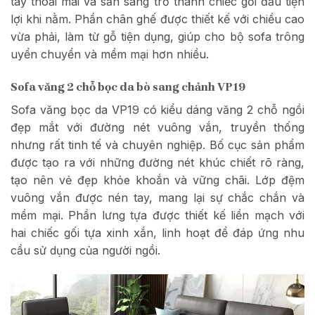
tay thoải mái và sẵn sàng trở thành chiếc gối đầu tiện
lợi khi nằm. Phần chân ghế được thiết kế với chiều cao
vừa phải, làm từ gỗ tiện dụng, giúp cho bộ sofa trông
uyển chuyển và mềm mại hơn nhiều.
Sofa văng 2 chỗ bọc da bò sang chảnh VP19
Sofa văng bọc da VP19 có kiểu dáng văng 2 chỗ ngồi
đẹp mắt với đường nét vuông vắn, truyền thống
nhưng rất tinh tế và chuyên nghiệp. Bố cục sản phẩm
được tạo ra với những đường nét khúc chiết rõ ràng,
tạo nên vẻ đẹp khỏe khoắn và vững chãi. Lớp đệm
vuông vắn được nén tay, mang lại sự chắc chắn và
mềm mại. Phần lưng tựa được thiết kế liền mạch với
hai chiếc gối tựa xinh xắn, linh hoạt để đáp ứng nhu
cầu sử dụng của người ngồi.