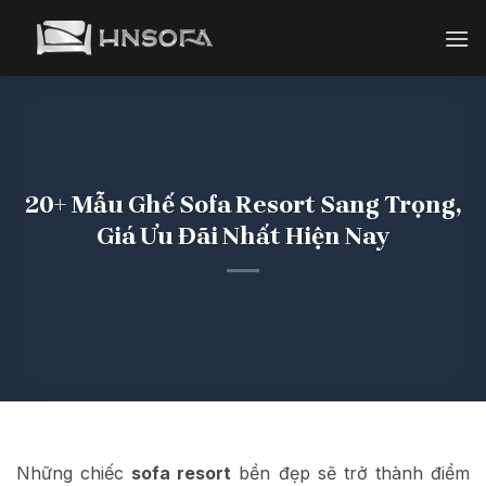
Bỏ
qua
nội
dung
20+ Mẫu Ghế Sofa Resort Sang Trọng,
Giá Ưu Đãi Nhất Hiện Nay
Những chiếc
sofa resort
bền đẹp sẽ trở thành điểm