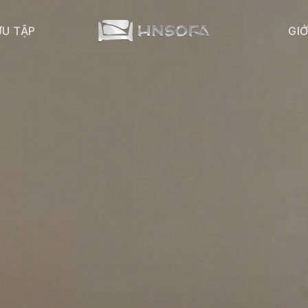
ƯU TẬP
GIỚ