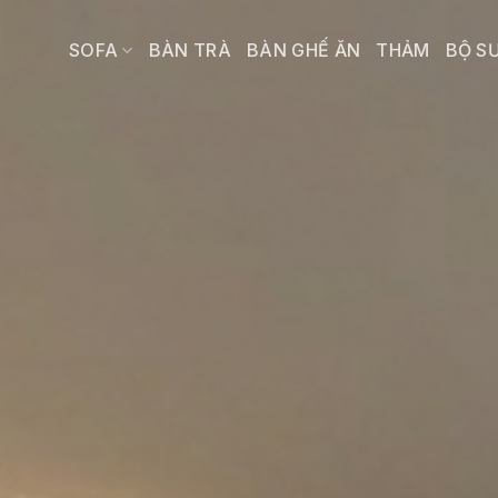
Bỏ
qua
SOFA
BÀN TRÀ
BÀN GHẾ ĂN
THẢM
BỘ S
nội
dung