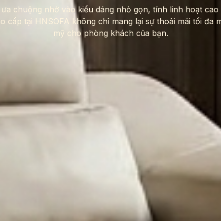
a chuộng nhờ vào kiểu dáng nhỏ gọn, tính linh hoạt cao 
o cấp tại HNSOFA không chỉ mang lại sự thoải mái tối đa
mỹ cho phòng khách của bạn.