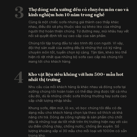
3
Thợ đóng sofa xưởng đều có chuyên môn cao và
kinh nghiệm hơn 10 năm trong nghề
Cùng là một chiếc sofa nhưng giá thành cao thấp khác
nhau, điều đó sẽ phụ thuộc vào sự khéo léo của những
người thợ hoàn thiện chúng. Từ đường may, mũi khâu hay vết
nối sẽ quyết định tới sự cao cấp của sản phẩm.
Chúng tôi tập trung đầu tư vào trình độ con người. Vì vậy,
đội thợ sản xuất của xưởng đều là những thợ có kỹ năng
chuyên môn tốt, tuyển chọn kỹ càng. Tận tâm, khéo léo thể
hiện rõ rệt nhất qua những bộ sofa cao cấp mà chúng tôi
mang tới cho khách hàng.
4
Kho vật liệu siêu khủng với hơn 500+ mẫu hot
nhất thị trường
Nhu cầu của mỗi khách hàng là khác nhau và đóng sofa tại
xưởng chúng tôi hoàn toàn có thể đáp ứng được tất cả nhu
cầu đó, dù là những chiếc sofa thông thường hay sofa cao
cấp chất lượng nhập khẩu.
Khung sofa, đệm mút, lò xo, vỏ bọc chúng tôi đều có đa
dạng mẫu cho khách hàng chọn lựa theo sở thích và khả
năng chi trả. Dòng da công nghiệp là sản phẩm chủ chốt
đều là những loại da tốt nhất trên thị trường hiện nay với các
ưu điểm chống cháy, chống nước, chống ẩm xuyên. Số
lượng khoảng xấp xỉ 30 mẫu cho mỗi loại với 1000m có sẵn
trong kho.