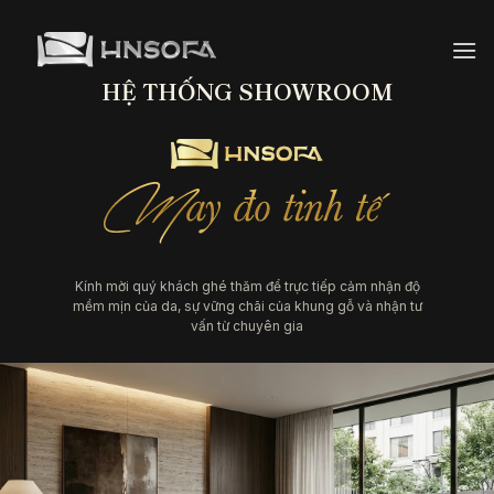
Bỏ
qua
nội
HỆ THỐNG SHOWROOM
dung
Kính mời quý khách ghé thăm để trực tiếp cảm nhận độ
mềm mịn của da, sự vững chãi của khung gỗ và nhận tư
vấn từ chuyên gia