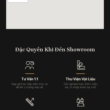
Đặc Quyền Khi Đến Showroom
Tư Vấn 1:1
Thư Viện Vật Liệu
Gặp gỡ trực tiếp kiến trúc sư
Trải nghiệm hơn 500+ mẫu
để lên ý tưởng may đo
da, nỉ nhập khẩu tại chỗ