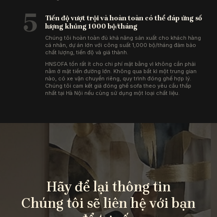
5
Tiến độ vượt trội và hoàn toàn có thể đáp ứng số
lượng khủng 1000 bộ/tháng
Chúng tôi hoàn toàn đủ khả năng sản xuất cho khách hàng
cá nhân, dự án lớn với công suất 1,000 bộ/tháng đảm bảo
chất lượng, tiến độ và giá thành.
HNSOFA tốn rất ít cho chi phí mặt bằng vì không cần phải
nằm ở mặt tiền đường lớn. Không qua bất kì một trung gian
nào, có xe vận chuyển riêng, quy trình đóng ghế hợp lý.
Chúng tôi cam kết giá đóng ghế sofa theo yêu cầu thấp
nhất tại Hà Nội nếu cùng sử dụng một loại chất liệu.
Hãy để lại thông tin
Chúng tôi sẽ liên hệ với bạn