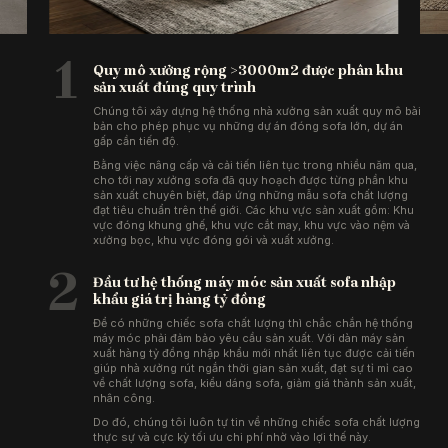
1
Quy mô xưởng rộng >3000m2 được phân khu
sản xuất đúng quy trình
Chúng tôi xây dựng hệ thống nhà xưởng sản xuất quy mô bài
bản cho phép phục vụ những dự án đóng sofa lớn, dự án
gấp cần tiến độ.
Bằng việc nâng cấp và cải tiến liên tục trong nhiều năm qua,
cho tới nay xưởng sofa đã quy hoạch được từng phần khu
sản xuất chuyên biệt, đáp ứng những mẫu sofa chất lượng
đạt tiêu chuẩn trên thế giới. Các khu vực sản xuất gồm: Khu
vực đóng khung ghế, khu vực cắt may, khu vực vào nệm và
xưởng bọc, khu vực đóng gói và xuất xưởng.
2
Đầu tư hệ thống máy móc sản xuất sofa nhập
khẩu giá trị hàng tỷ đồng
Để có những chiếc sofa chất lượng thì chắc chắn hệ thống
máy móc phải đảm bảo yêu cầu sản xuất. Với dàn máy sản
xuất hàng tỷ đồng nhập khẩu mới nhất liên tục được cải tiến
giúp nhà xưởng rút ngắn thời gian sản xuất, đạt sự tỉ mỉ cao
về chất lượng sofa, kiểu dáng sofa, giảm giá thành sản xuất,
nhân công.
Do đó, chúng tôi luôn tự tin về những chiếc sofa chất lượng
thực sự và cực kỳ tối ưu chi phí nhờ vào lợi thế này.