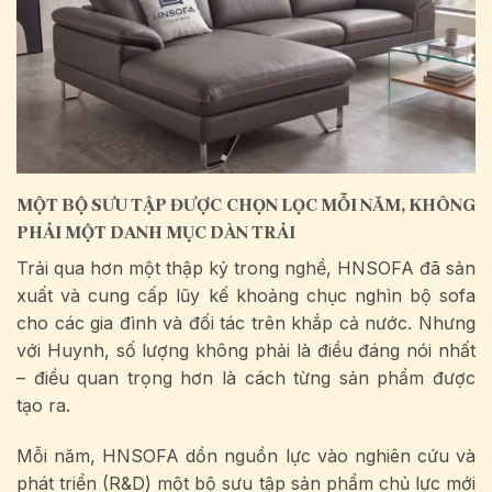
MỘT BỘ SƯU TẬP ĐƯỢC CHỌN LỌC MỖI NĂM, KHÔNG
PHẢI MỘT DANH MỤC DÀN TRẢI
Trải qua hơn một thập kỷ trong nghề, HNSOFA đã sản
xuất và cung cấp lũy kế khoảng chục nghìn bộ sofa
cho các gia đình và đối tác trên khắp cả nước. Nhưng
với Huynh, số lượng không phải là điều đáng nói nhất
– điều quan trọng hơn là cách từng sản phẩm được
tạo ra.
Mỗi năm, HNSOFA dồn nguồn lực vào nghiên cứu và
phát triển (R&D) một bộ sưu tập sản phẩm chủ lực mới