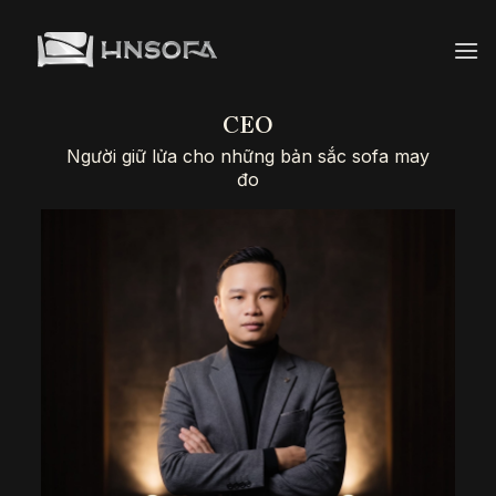
Bỏ
qua
nội
dung
CEO
Người giữ lửa cho những bản sắc sofa may
đo