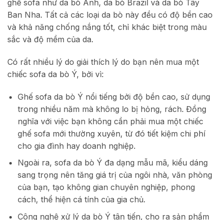
ghế sofa như da bò Anh, da bò Brazil và da bò Tây
Ban Nha. Tất cả các loại da bò này đều có độ bền cao
và khả năng chống nắng tốt, chỉ khác biệt trong màu
sắc và độ mềm của da.
Có rất nhiều lý do giải thích lý do bạn nên mua một
chiếc sofa da bò Ý, bởi vì:
Ghế sofa da bò Ý nổi tiếng bởi độ bền cao, sử dụng
trong nhiều năm mà không lo bị hỏng, rách. Đồng
nghĩa với việc bạn không cần phải mua một chiếc
ghế sofa mới thường xuyên, từ đó tiết kiệm chi phí
cho gia đình hay doanh nghiệp.
Ngoài ra, sofa da bò Ý đa dạng mẫu mã, kiểu dáng
sang trọng nên tăng giá trị của ngôi nhà, văn phòng
của bạn, tạo không gian chuyên nghiệp, phong
cách, thể hiện cá tính của gia chủ.
Công nghệ xử lý da bò Ý tân tiến, cho ra sản phẩm