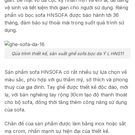
gian. Bề mặt vỏ da cực kỳ nhẵn mịn và êm ái, dễ dàng
vệ sinh và tiết kiệm thời gian cho người sử dụng. Riêng
phần vỏ bọc sofa HNSOFA được bảo hành tới 36
tháng, đảm bảo sự thoải mái trong suốt quá trình sử
dụng.
Qúa trình thiết kế, sản xuất ghế sofa bọc da Ý L HNS11
Sản phẩm sofa HNSOFA có rất nhiều sự lựa chọn về
màu sắc, phù hợp với gu thẩm mỹ, sở thích và phong
thuỷ của gia đình. Tay ghế được thiết kế độc đáo, mới
lạ, với bản nghiêng tay rộng 30cm tạo độ thanh thoát
cho bộ sofa, đồng thời tăng thêm công năng sử dụng
của sofa.
Chân đế của sản phẩm được làm bằng inox hoặc sắt
mạ crom, nhấn mạnh sự hiện đại của thiết kế.