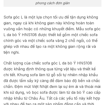
phong cách đơn giản
Sofa góc L là một lựa chọn tối ưu để tận dụng không
gian, ngay cả khi không gian này không hoàn toàn
vuông vắn hoặc có những khuyết điểm. Mẫu sofa góc
L da bò Ý HNS108 được thiết kế gồm một chiếc sofa
chính góc và một chiếc sofa văng 2 chỗ ngồi, có thể
ghép với nhau để tạo ra một không gian rộng rãi và
tiện nghi.
Chất lượng của chiếc sofa góc L da bò Ý HNS108
được khẳng định thông qua từng vật liệu và thiết kế
chi tiết. Khung sofa làm từ gỗ sồi tự nhiên nhập khẩu
đã được tẩm sấy kỹ càng để đảm bảo độ bền và chắc
chắn. Đệm mút Việt Nhật đem lại sự êm ái và thoải mái
khi sử dụng, vỏ bọc sofa được làm từ da bò Ý cao cấp
nhập khẩu từ Châu Âu. Tất cả các yếu tố này kết hợp
với nhau để tạo ra một sản phẩm đẳng cấp và thời