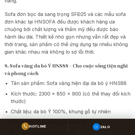
hàng.
Sofa đơn bọc da sang trọng SFĐ25 và các mẫu sofa
đơn khác tại HNSOFA đều được khách hàng ưa
chuộng bởi chất lượng và thẩm mỹ đều được bảo
hành lâu dài. Thiết kế nhỏ gọn nhưng vẫn rất đẹp và
thời trang, sản phẩm có thể ứng dụng tại nhiều không
gian khác nhau mà không lo sợ lỗi thời.
8. Sofa văng da bò Ý HNS88 – Cho cuộc sống tiện nghi
và phong cách
Tên sản phẩm: Sofa văng hiện đại da bò ý HNS88
Kích thước: 2300 x 850 x 900 (có thể thay đổi kích
thước)
Chất liệu: da bò Ý 100%, khung gỗ tự nhiên
Quy cách: Sofa văng, sofa băng
ZALO
HOTLINE
Màu sắc: nâu bò sang trọng