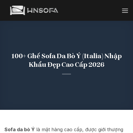
Bỏ
qua
nội
dung
100+ Ghế Sofa Da Bò Ý (Italia) Nhập
Khẩu Đẹp Cao Cấp 2026
Sofa da bò Ý
là mặt hàng cao cấp, được giới thượng