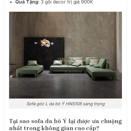
Quà Tặng:
3 gối decor trị giá 900K
Sofa góc L da bò Ý HNS108 sang trọng
Tại sao sofa da bò Ý lại được ưa chuộng
nhất trong không gian cao cấp?