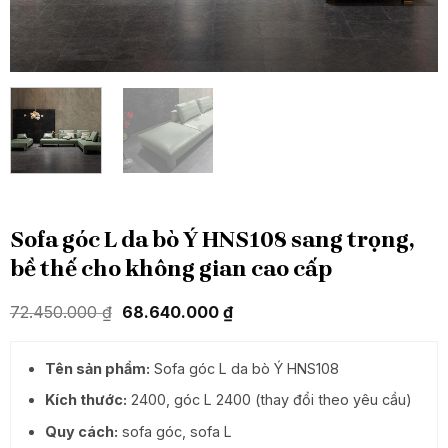
Sofa góc L da bò Ý HNS108 sang trọng,
bề thế cho không gian cao cấp
Giá
Giá
72.450.000
₫
68.640.000
₫
gốc
hiện
là:
tại
72.450.000 ₫.
là:
Tên sản phẩm:
Sofa góc L da bò Ý HNS108
68.640.000 ₫.
Kích thước:
2400, góc L 2400 (thay đổi theo yêu cầu)
Quy cách:
sofa góc, sofa L