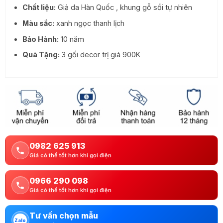
Chất liệu:
Giả da Hàn Quốc , khung gỗ sồi tự nhiên
Màu sắc:
xanh ngọc thanh lịch
Bảo Hành:
10 năm
Quà Tặng:
3 gối decor trị giá 900K
0982 625 913
Giá có thể tốt hơn khi gọi điện
0966 290 098
Giá có thể tốt hơn khi gọi điện
Tư vấn chọn mẫu
Zalo