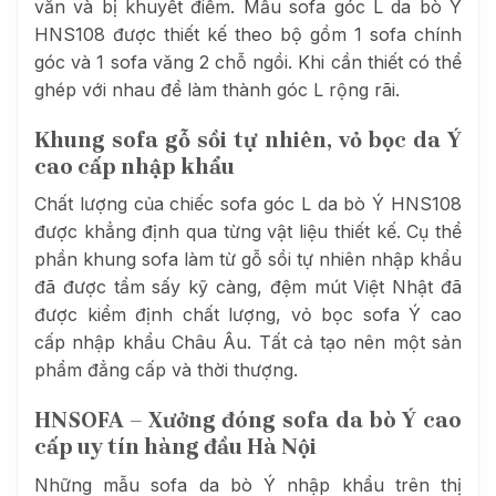
vắn và bị khuyết điểm. Mẫu sofa góc L da bò Ý
HNS108 được thiết kế theo bộ gồm 1 sofa chính
góc và 1 sofa văng 2 chỗ ngồi. Khi cần thiết có thể
ghép với nhau để làm thành góc L rộng rãi.
Khung sofa gỗ sồi tự nhiên, vỏ bọc da Ý
cao cấp nhập khẩu
Chất lượng của chiếc sofa góc L da bò Ý HNS108
được khẳng định qua từng vật liệu thiết kế. Cụ thể
phần khung sofa làm từ gỗ sồi tự nhiên nhập khẩu
đã được tẩm sấy kỹ càng, đệm mút Việt Nhật đã
được kiểm định chất lượng, vỏ bọc sofa Ý cao
cấp nhập khẩu Châu Âu. Tất cả tạo nên một sản
phẩm đẳng cấp và thời thượng.
HNSOFA – Xưởng đóng sofa da bò Ý cao
cấp uy tín hàng đầu Hà Nội
Những mẫu sofa da bò Ý nhập khẩu trên thị