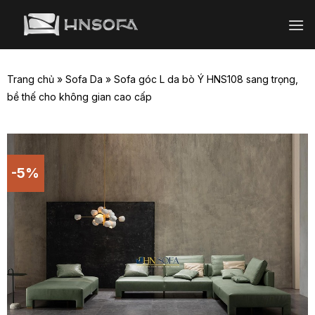
Bỏ
qua
nội
dung
Trang chủ
»
Sofa Da
»
Sofa góc L da bò Ý HNS108 sang trọng,
bề thế cho không gian cao cấp
-5%