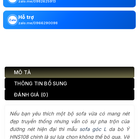
zalo.me/0982625913
Hỗ trợ
Zalo
zalo.me/0966290098
MÔ TẢ
THÔNG TIN BỔ SUNG
ĐÁNH GIÁ (0)
Nếu bạn yêu thích một bộ sofa vừa có mang nét
đẹp truyền thống nhưng vẫn có sự pha trộn của
đường nét hiện đại thì mẫu
sofa góc L
da bò Ý
HNS108 chính là sự lựa chọn không thể bỏ qua. Vẻ