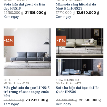
Mã Sản Phẩm:
#349
Mã Sản Phẩm:
#436
Sofa hiện đại góc L da Hàn
Mẫu sofa văng hiện đại da
đẹp HNS16
Nhật Bản HNS23
Giá
Giá
Giá
Giá
24.150.000
₫
21.186.000
₫
17.710.000
₫
12.650.000
₫
gốc
hiện
gốc
hiện
Xem ngay
Xem ngay
là:
tại
là:
tại
24.150.000 ₫.
là:
17.710.000 ₫.
là:
21.186.000 ₫.
12.65
-14%
-11%
SOFA CHUNG CƯ
SOFA CHUNG CƯ
Mã Sản Phẩm:
#335
Mã Sản Phẩm:
#477
Mẫu ghế sofa da góc L HNS15
Sofa bộ hiện đại bọc da Hàn
trẻ trung và sang trọng cuốn
Quốc HNS26
hút!
Giá
Giá
Giá
Giá
27.025.000
₫
23.232.000
₫
29.900.000
₫
26.510.000
₫
gốc
hiện
gốc
hiệ
Xem ngay
Xem ngay
là:
tại
là:
tại