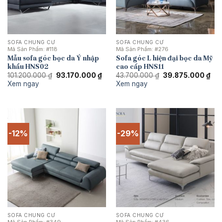
SOFA CHUNG CƯ
SOFA CHUNG CƯ
Mã Sản Phẩm:
#118
Mã Sản Phẩm:
#276
Mẫu sofa góc bọc da Ý nhập
Sofa góc L hiện đại bọc da Mỹ
khẩu HNS02
cao cấp HNS11
Giá
Giá
Giá
Giá
101.200.000
₫
93.170.000
₫
43.700.000
₫
39.875.000
₫
gốc
hiện
gốc
hiệ
Xem ngay
Xem ngay
là:
tại
là:
tại
101.200.000 ₫.
là:
43.700.000 ₫.
là:
93.170.000 ₫.
39.
-12%
-29%
SOFA CHUNG CƯ
SOFA CHUNG CƯ