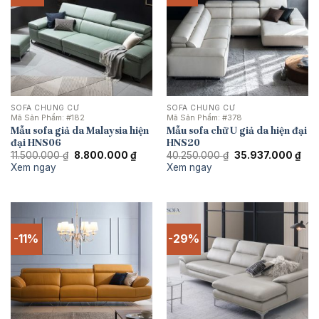
SOFA CHUNG CƯ
SOFA CHUNG CƯ
Mã Sản Phẩm:
#182
Mã Sản Phẩm:
#378
Mẫu sofa giả da Malaysia hiện
Mẫu sofa chữ U giả da hiện đại
đại HNS06
HNS20
Giá
Giá
Giá
Giá
11.500.000
₫
8.800.000
₫
40.250.000
₫
35.937.000
₫
gốc
hiện
gốc
hiệ
Xem ngay
Xem ngay
là:
tại
là:
tại
11.500.000 ₫.
là:
40.250.000 ₫.
là:
8.800.000 ₫.
35.
-11%
-29%