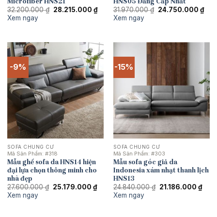
Microfiber HNS21
HNS05 Đẳng Cấp Nhất
Giá
Giá
Giá
Giá
32.200.000
₫
28.215.000
₫
31.970.000
₫
24.750.000
₫
gốc
hiện
gốc
hiện
Xem ngay
Xem ngay
là:
tại
là:
tại
32.200.000 ₫.
là:
31.970.000 ₫.
là:
28.215.000 ₫.
24.
-9%
-15%
SOFA CHUNG CƯ
SOFA CHUNG CƯ
Mã Sản Phẩm:
#318
Mã Sản Phẩm:
#303
Mẫu ghế sofa da HNS14 hiện
Mẫu sofa góc giả da
đại lựa chọn thông minh cho
Indonesia xám nhạt thanh lịch
nhà đẹp
HNS13
Giá
Giá
Giá
Giá
27.600.000
₫
25.179.000
₫
24.840.000
₫
21.186.000
₫
gốc
hiện
gốc
hiện
Xem ngay
Xem ngay
là:
tại
là:
tại
27.600.000 ₫.
là:
24.840.000 ₫.
là:
25.179.000 ₫.
21.1