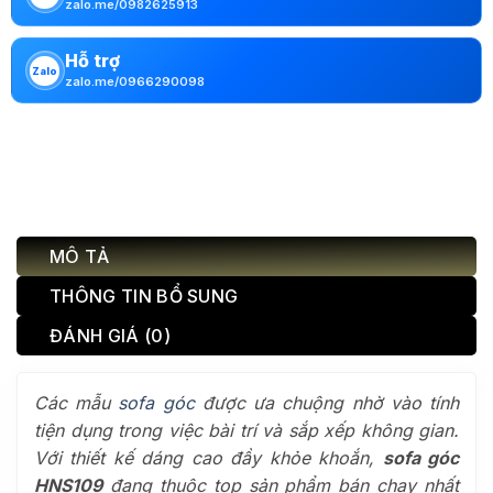
zalo.me/0982625913
Hỗ trợ
Zalo
zalo.me/0966290098
MÔ TẢ
THÔNG TIN BỔ SUNG
ĐÁNH GIÁ (0)
Các mẫu
sofa góc
được ưa chuộng nhờ vào tính
tiện dụng trong việc bài trí và sắp xếp không gian.
Với thiết kế dáng cao đầy khỏe khoắn,
sofa góc
HNS109
đang thuộc top sản phẩm bán chạy nhất