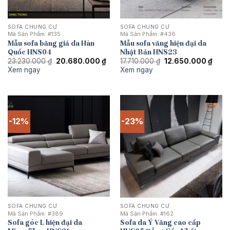
SOFA CHUNG CƯ
SOFA CHUNG CƯ
Mã Sản Phẩm:
#135
Mã Sản Phẩm:
#436
Mẫu sofa băng giả da Hàn
Mẫu sofa văng hiện đại da
Quốc HNS04
Nhật Bản HNS23
Giá
Giá
Giá
Giá
23.230.000
₫
20.680.000
₫
17.710.000
₫
12.650.000
₫
gốc
hiện
gốc
hiện
Xem ngay
Xem ngay
là:
tại
là:
tại
23.230.000 ₫.
là:
17.710.000 ₫.
là:
20.680.000 ₫.
12.65
-12%
-23%
SOFA CHUNG CƯ
SOFA CHUNG CƯ
Mã Sản Phẩm:
#389
Mã Sản Phẩm:
#162
Sofa góc L hiện đại da
Sofa da Ý Văng cao cấp