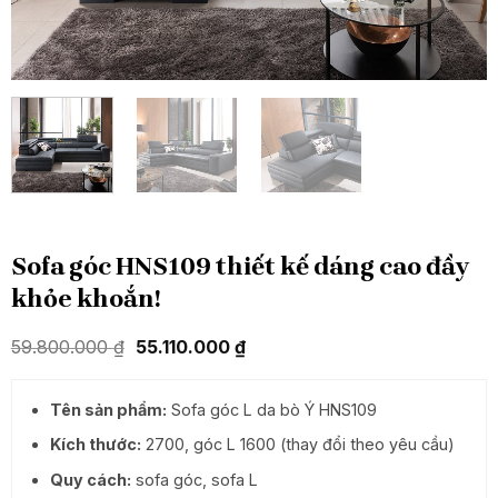
Sofa góc HNS109 thiết kế dáng cao đầy
khỏe khoắn!
Giá
Giá
59.800.000
₫
55.110.000
₫
gốc
hiện
là:
tại
59.800.000 ₫.
là:
Tên sản phẩm:
Sofa góc L da bò Ý HNS109
55.110.000 ₫.
Kích thước:
2700, góc L 1600 (thay đổi theo yêu cầu)
Quy cách:
sofa góc, sofa L