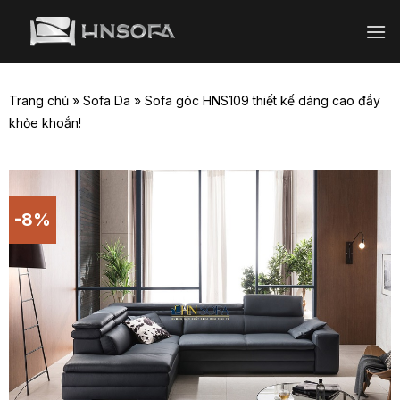
Bỏ
qua
nội
dung
Trang chủ
»
Sofa Da
»
Sofa góc HNS109 thiết kế dáng cao đầy
khỏe khoắn!
-8%