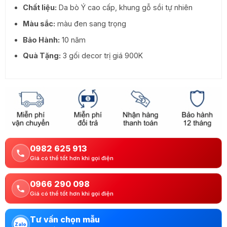
Chất liệu:
Da bò Ý cao cấp, khung gỗ sồi tự nhiên
Màu sắc:
màu đen sang trọng
Bảo Hành:
10 năm
Quà Tặng:
3 gối decor trị giá 900K
0982 625 913
Giá có thể tốt hơn khi gọi điện
0966 290 098
Giá có thể tốt hơn khi gọi điện
Tư vấn chọn mẫu
Zalo