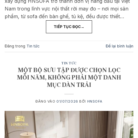
xây dựng HNSOFA trở thành đơn vị hàng đầu tại Việt
Nam trong lĩnh vực nội thất rời may đo – nơi mọi sản
phẩm, từ sofa đến bàn ghế, tủ kệ, đều được thiết…
TIẾP TỤC ĐỌC
→
Đăng trong
Tin tức
Để lại bình luận
TIN TỨC
MỘT BỘ SƯU TẬP ĐƯỢC CHỌN LỌC
MỖI NĂM, KHÔNG PHẢI MỘT DANH
MỤC DÀN TRẢI
ĐĂNG VÀO
01/07/2026
BỞI
HNSOFA