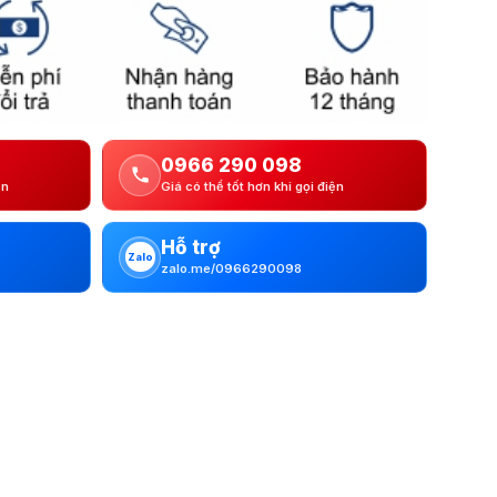
0966 290 098
ện
Giá có thể tốt hơn khi gọi điện
Hỗ trợ
Zalo
zalo.me/0966290098