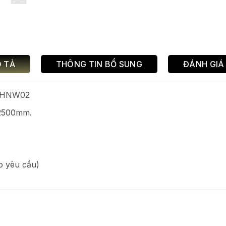
 TẢ
THÔNG TIN BỔ SUNG
ĐÁNH GIÁ 
p HNW02
-2500mm.
o yêu cầu)