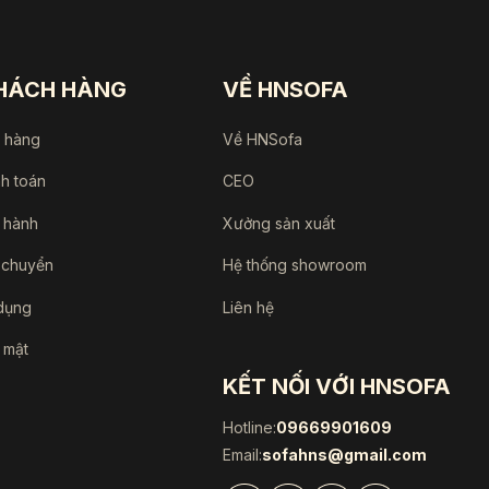
KHÁCH HÀNG
VỀ HNSOFA
a hàng
Về HNSofa
nh toán
CEO
 hành
Xưởng sản xuất
 chuyển
Hệ thống showroom
dụng
Liên hệ
 mật
KẾT NỐI VỚI HNSOFA
Hotline:
09669901609
Email:
sofahns@gmail.com