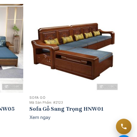
SOFA GỖ
Mã Sản Phẩm:
#2123
 HNW05
Sofa Gỗ Sang Trọng HNW01
Xem ngay