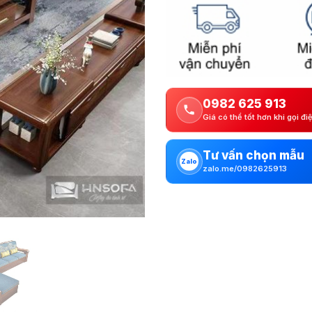
0982 625 913
Giá có thể tốt hơn khi gọi đi
Tư vấn chọn mẫu
Zalo
zalo.me/0982625913