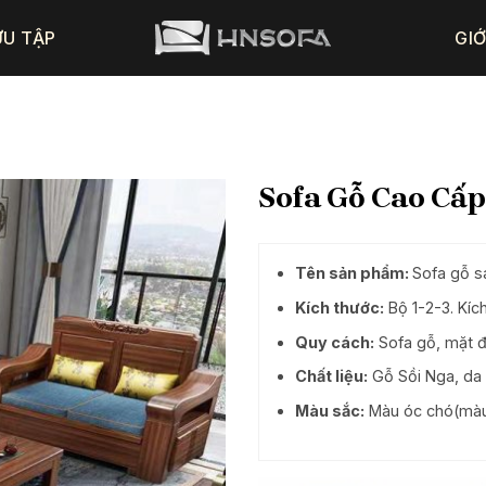
ƯU TẬP
GIỚ
Sofa Gỗ Cao C
Tên sản phẩm:
Sofa gỗ 
Kích thước:
Bộ 1-2-3. Kí
Quy cách:
Sofa gỗ, mặt đ
Chất liệu:
Gỗ Sồi Nga, da
Màu sắc:
Màu óc chó(màu 