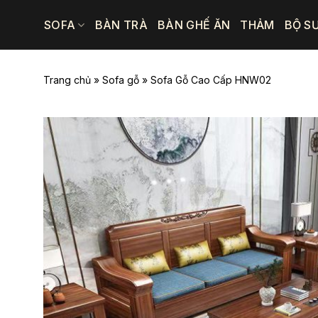
Bỏ
SOFA
BÀN TRÀ
BÀN GHẾ ĂN
THẢM
BỘ S
qua
nội
dung
Trang chủ
»
Sofa gỗ
»
Sofa Gỗ Cao Cấp HNW02