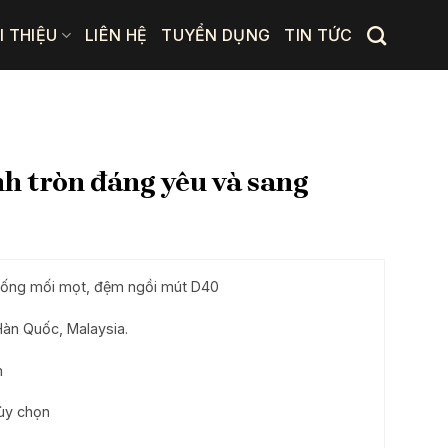
I THIỆU
LIÊN HỆ
TUYỂN DỤNG
TIN TỨC
nh tròn đáng yêu và sang
ống mối mọt, đệm ngồi mút D40
Hàn Quốc, Malaysia.
m
ùy chọn