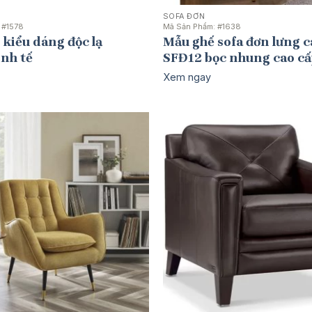
SOFA ĐƠN
:
#1578
Mã Sản Phẩm:
#1638
 kiểu dáng độc lạ
Mẫu ghế sofa đơn lưng c
nh tế
SFĐ12 bọc nhung cao c
Xem ngay