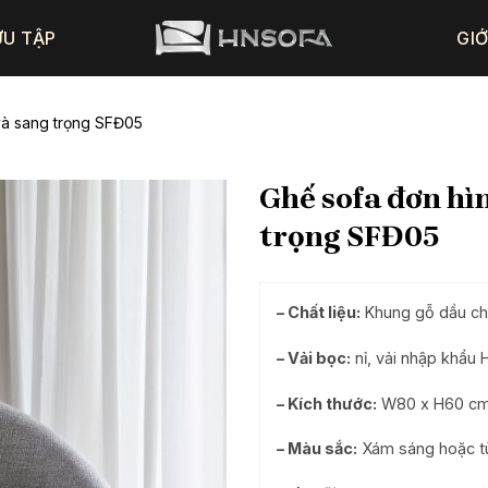
ƯU TẬP
GIỚ
và sang trọng SFĐ05
Ghế sofa đơn hì
trọng SFĐ05
– Chất liệu:
Khung gỗ dầu ch
– Vải bọc:
nỉ, vải nhập khẩu 
– Kích thước:
W80 x H60 c
– Màu sắc:
Xám sáng hoặc t