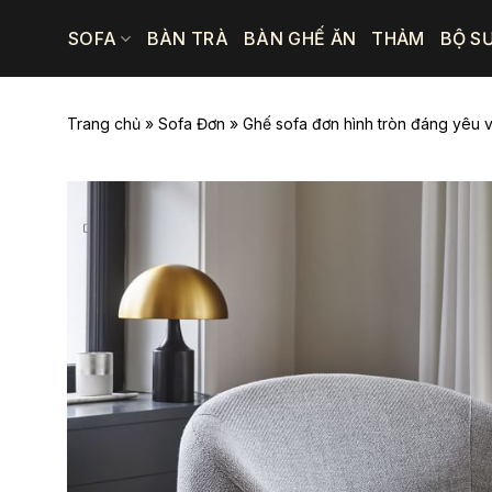
Bỏ
SOFA
BÀN TRÀ
BÀN GHẾ ĂN
THẢM
BỘ S
qua
nội
dung
Trang chủ
»
Sofa Đơn
»
Ghế sofa đơn hình tròn đáng yêu 