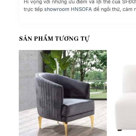
Hi vọng với những ưu điểm và lợi thế của SFĐ0
trực tiếp
showroom HNSOFA
để ngồi thử, cảm 
SẢN PHẨM TƯƠNG TỰ