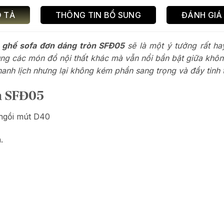
 TẢ
THÔNG TIN BỔ SUNG
ĐÁNH GIÁ 
m
ghế sofa đơn dáng tròn SFĐ05
sẽ là một ý tưởng rất ha
cùng các món đồ nội thất khác mà vẫn nổi bần bật giữa kh
anh lịch nhưng lại không kém phần sang trọng và đầy tinh 
n SFĐ05
ngồi mút D40
.