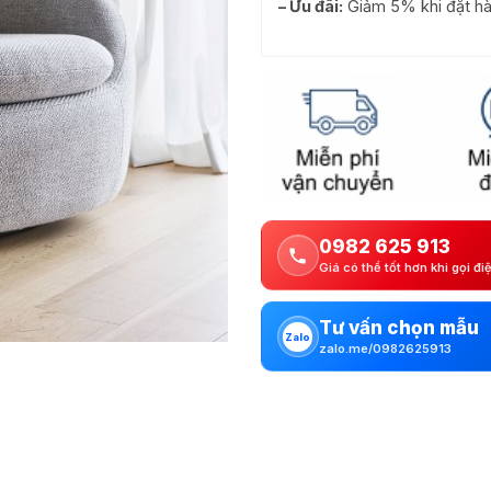
– Ưu đãi:
Giảm 5% khi đặt hà
0982 625 913
Giá có thể tốt hơn khi gọi đi
Tư vấn chọn mẫu
Zalo
zalo.me/0982625913