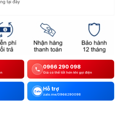
ng tại đây
0966 290 098
ện
Giá có thể tốt hơn khi gọi điện
Hỗ trợ
Zalo
zalo.me/0966290098