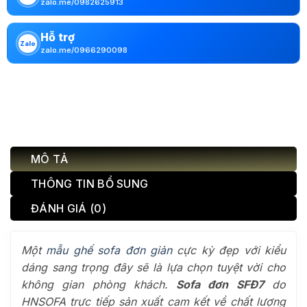
zalo.me/0982625913
Hỗ trợ
Zalo
zalo.me/0966290098
MÔ TẢ
THÔNG TIN BỔ SUNG
ĐÁNH GIÁ (0)
Một
mẫu ghế sofa đơn giản
cực kỳ đẹp với kiểu
dáng sang trọng đây sẽ là lựa chọn tuyệt vời cho
không gian phòng khách.
Sofa đơn SFĐ7
do
HNSOFA trực tiếp sản xuất cam kết về chất lượng