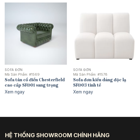
SOFA ĐƠN
SOFA ĐƠN
Mã Sản Phẩm:
#1569
Mã Sản Phẩm:
#1578
Sofa tân cổ điển Chesterfield
Sofa đơn kiểu dáng độc lạ
cao cấp SFĐ01 sang trọng
SFĐ03 tinh tế
Xem ngay
Xem ngay
HỆ THỐNG SHOWROOM CHÍNH HÃNG