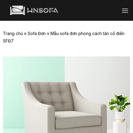
Bỏ
qua
nội
dung
Trang chủ
»
Sofa Đơn
»
Mẫu sofa đơn phong cách tân cổ điển
SFĐ7