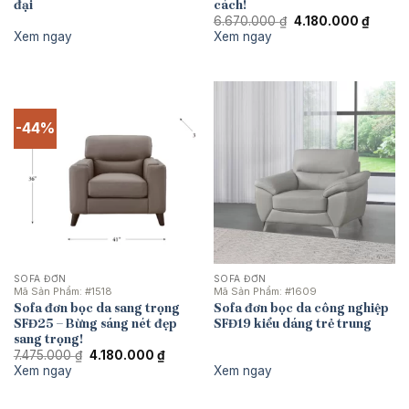
đại
cách!
Giá
Giá
6.670.000
₫
4.180.000
₫
gốc
hiện
Xem ngay
Xem ngay
là:
tại
6.670.000 ₫.
là:
4.180.
-44%
SOFA ĐƠN
SOFA ĐƠN
Mã Sản Phẩm:
#1518
Mã Sản Phẩm:
#1609
Sofa đơn bọc da sang trọng
Sofa đơn bọc da công nghiệp
SFĐ25 – Bừng sáng nét đẹp
SFĐ19 kiểu dáng trẻ trung
sang trọng!
Giá
Giá
7.475.000
₫
4.180.000
₫
gốc
hiện
Xem ngay
Xem ngay
là:
tại
7.475.000 ₫.
là:
4.180.000 ₫.