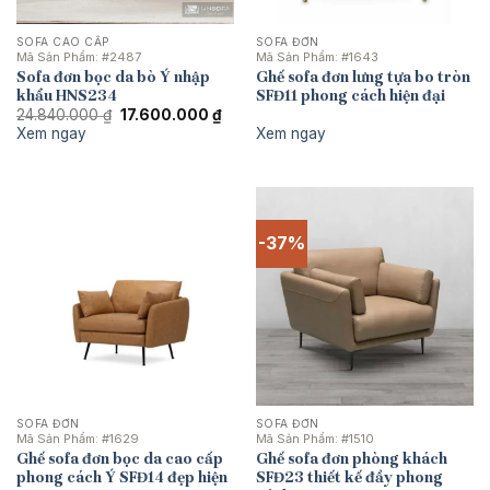
SOFA CAO CẤP
SOFA ĐƠN
Mã Sản Phẩm:
#2487
Mã Sản Phẩm:
#1643
Sofa đơn bọc da bò Ý nhập
Ghế sofa đơn lưng tựa bo tròn
khẩu HNS234
SFĐ11 phong cách hiện đại
Giá
Giá
24.840.000
₫
17.600.000
₫
gốc
hiện
Xem ngay
Xem ngay
là:
tại
24.840.000 ₫.
là:
17.600.000 ₫.
-37%
SOFA ĐƠN
SOFA ĐƠN
Mã Sản Phẩm:
#1629
Mã Sản Phẩm:
#1510
Ghế sofa đơn bọc da cao cấp
Ghế sofa đơn phòng khách
phong cách Ý SFĐ14 đẹp hiện
SFĐ23 thiết kế đầy phong