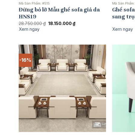
Mã Sản Phẩm:
#515
Mã Sản Phẩm
Đừng bỏ lỡ Mẫu ghế sofa giả da
Ghế sof
HNS19
sang trọ
Giá
Giá
28.750.000
₫
18.150.000
₫
gốc
hiện
Xem ngay
Xem ngay
là:
tại
28.750.000 ₫.
là:
18.150.000 ₫.
-16%