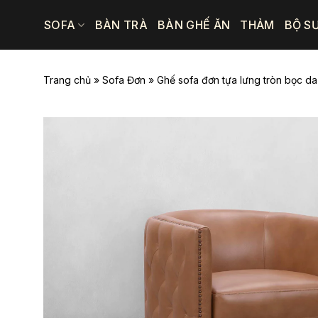
Bỏ
SOFA
BÀN TRÀ
BÀN GHẾ ĂN
THẢM
BỘ S
qua
nội
dung
Trang chủ
»
Sofa Đơn
»
Ghế sofa đơn tựa lưng tròn bọc d