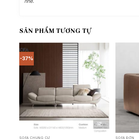
nhé.
SẢN PHẨM TƯƠNG TỰ
-37%
SOFA CHUNG CƯ
SOFA ĐƠN