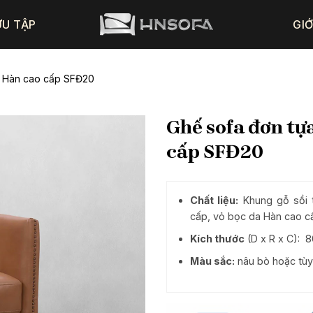
ƯU TẬP
GIỚ
a Hàn cao cấp SFĐ20
Ghế sofa đơn tự
cấp SFĐ20
Chất liệu:
Khung gỗ sồi 
cấp, vỏ bọc da Hàn cao c
Kích thước
(D x R x C)
Màu sắc:
nâu bò hoặc tùy