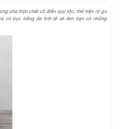
ng pha trộn chất cổ điển quý tộc, thể hiện rõ gu
và vỏ bọc bằng da tinh tế sẽ làm bạn có những