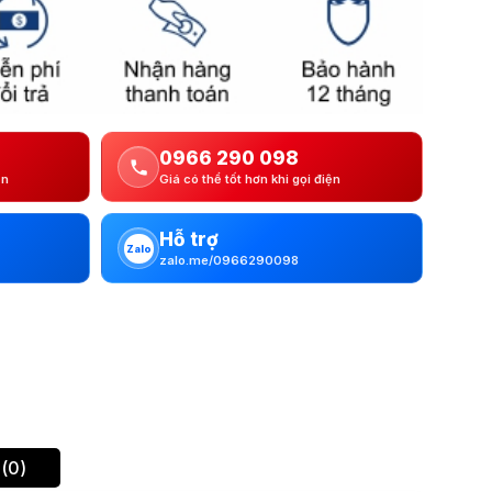
0966 290 098
ện
Giá có thể tốt hơn khi gọi điện
Hỗ trợ
Zalo
zalo.me/0966290098
(0)