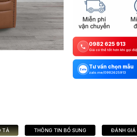
0982 625 913
Giá có thể tốt hơn khi gọi đi
Tư vấn chọn mẫu
Zalo
zalo.me/0982625913
 TẢ
THÔNG TIN BỔ SUNG
ĐÁNH GIÁ 