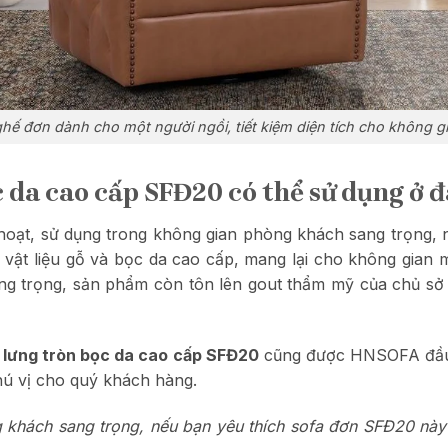
hế đơn dành cho một người ngồi, tiết kiệm diện tích cho không g
c da cao cấp SFĐ20 có thể sử dụng ở 
hoạt, sử dụng trong không gian phòng khách sang trọng, 
p vật liệu gỗ và bọc da cao cấp, mang lại cho không gian
sang trọng, sản phẩm còn tôn lên gout thẩm mỹ của chủ s
 lưng tròn bọc da cao cấp SFĐ20
cũng được HNSOFA đầu t
thú vị cho quý khách hàng.
 khách sang trọng, nếu bạn yêu thích sofa đơn SFĐ20 này 