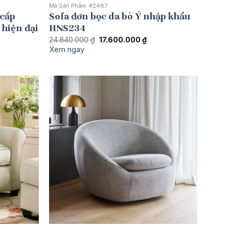
Mã Sản Phẩm:
#2487
 cấp
Sofa đơn bọc da bò Ý nhập khẩu
 hiện đại
HNS234
Giá
Giá
24.840.000
₫
17.600.000
₫
gốc
hiện
Xem ngay
là:
tại
24.840.000 ₫.
là:
17.600.000 ₫.