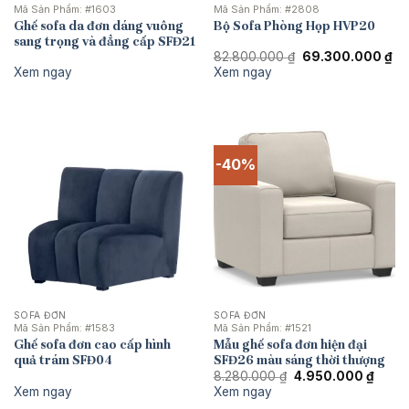
Mã Sản Phẩm:
#1603
Mã Sản Phẩm:
#2808
Ghế sofa da đơn dáng vuông
Bộ Sofa Phòng Họp HVP20
sang trọng và đẳng cấp SFĐ21
Giá
Gi
82.800.000
₫
69.300.000
₫
gốc
hi
Xem ngay
Xem ngay
là:
tại
82.800.000 ₫.
là:
69
-40%
SOFA ĐƠN
SOFA ĐƠN
Mã Sản Phẩm:
#1583
Mã Sản Phẩm:
#1521
Ghế sofa đơn cao cấp hình
Mẫu ghế sofa đơn hiện đại
quả trám SFĐ04
SFĐ26 màu sáng thời thượng
Giá
Giá
8.280.000
₫
4.950.000
₫
gốc
hiện
Xem ngay
Xem ngay
là:
tại