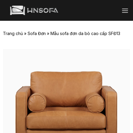
Bỏ
qua
nội
dung
Trang chủ
»
Sofa Đơn
»
Mẫu sofa đơn da bò cao cấp SFĐ13