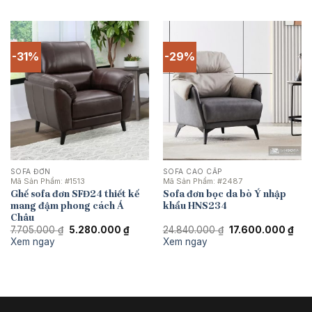
8.280.000 ₫.
là:
4.950
-31%
-29%
SOFA ĐƠN
SOFA CAO CẤP
Mã Sản Phẩm:
#1513
Mã Sản Phẩm:
#2487
Ghế sofa đơn SFĐ24 thiết kế
Sofa đơn bọc da bò Ý nhập
mang đậm phong cách Á
khẩu HNS234
Châu
Giá
Giá
Giá
Giá
7.705.000
₫
5.280.000
₫
24.840.000
₫
17.600.000
₫
gốc
hiện
gốc
hiện
Xem ngay
Xem ngay
là:
tại
là:
tại
7.705.000 ₫.
là:
24.840.000 ₫.
là:
5.280.000 ₫.
17.6