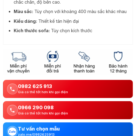
chắc chắn, độ bền cao.
Màu sắc:
Tùy chọn với khoảng 400 màu sắc khác nhau
Kiểu dáng:
Thiết kế tân hiện đại
Kích thước sofa:
Tùy chọn kích thước
0982 625 913
Giá có thể tốt hơn khi gọi điện
0966 290 098
Giá có thể tốt hơn khi gọi điện
Tư vấn chọn mẫu
Zalo
zalo.me/0982625913