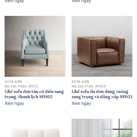
Xem ngay
Xem ngay
là:
tại
8.280.000 ₫.
là:
4.950.000 ₫.
SOFA ĐƠN
SOFA ĐƠN
Mã Sản Phẩm:
#1572
Mã Sản Phẩm:
#1603
Ghế sofa đơn tân cổ điển sang
Ghế sofa da đơn dáng vuông
trọng, thanh lịch SFĐ02
sang trọng và đẳng cấp SFĐ21
Xem ngay
Xem ngay