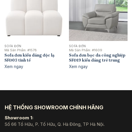
SOFA ĐƠN
SOFA ĐƠN
Mã Sản Phẩm:
#1578
Mã Sản Phẩm:
#1609
Sofa đơn kiểu dáng độc lạ
Sofa đơn bọc da công nghiệp
SFĐ03 tinh tế
SFĐ19 kiểu dáng trẻ trung
Xem ngay
Xem ngay
HỆ THỐNG SHOWROOM CHÍNH HÃNG
Showroom 1:
Số 66 Tố Hữu, P. Tố Hữu, Q. Hà Đông, TP Hà Nội.