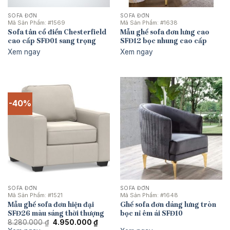
SOFA ĐƠN
SOFA ĐƠN
Mã Sản Phẩm:
#1569
Mã Sản Phẩm:
#1638
Sofa tân cổ điển Chesterfield
Mẫu ghế sofa đơn lưng cao
cao cấp SFĐ01 sang trọng
SFĐ12 bọc nhung cao cấp
Xem ngay
Xem ngay
-40%
SOFA ĐƠN
SOFA ĐƠN
Mã Sản Phẩm:
#1521
Mã Sản Phẩm:
#1648
Mẫu ghế sofa đơn hiện đại
Ghế sofa đơn dáng lưng tròn
SFĐ26 màu sáng thời thượng
bọc nỉ êm ái SFĐ10
Giá
Giá
8.280.000
₫
4.950.000
₫
gốc
hiện