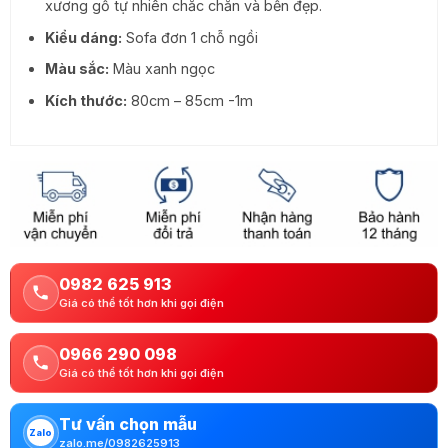
xương gỗ tự nhiên chắc chắn và bền đẹp.
Kiểu dáng:
Sofa đơn 1 chỗ ngồi
Màu sắc:
Màu xanh ngọc
Kích thước:
80cm – 85cm -1m
0982 625 913
Giá có thể tốt hơn khi gọi điện
0966 290 098
Giá có thể tốt hơn khi gọi điện
Tư vấn chọn mẫu
Zalo
zalo.me/0982625913