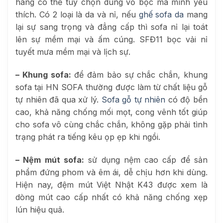
hàng có thể tùy chọn dùng vỏ bọc mà mình yêu
thích. Có 2 loại là da và nỉ, nếu
ghế sofa da
mang
lại sự sang trọng và đẳng cấp thì sofa nỉ lại toát
lên sự mềm mại và ấm cúng. SFĐ11 bọc vải nỉ
tuyết mưa mềm mại và lịch sự.
– Khung sofa:
để đảm bảo sự chắc chắn, khung
sofa tại HN SOFA thường được làm từ chất liệu gỗ
tự nhiên đã qua xử lý.
Sofa gỗ tự nhiên
có độ bền
cao, khả năng chống mối mọt, cong vênh tốt giúp
cho sofa vô cùng chắc chắn, không gặp phải tình
trạng phát ra tiếng kêu ọp ẹp khi ngồi.
– Nệm mút sofa:
sử dụng nệm cao cấp để sản
phẩm đứng phom và êm ái, dễ chịu hơn khi dùng.
Hiện nay, đệm mút Việt Nhật K43 được xem là
dòng mút cao cấp nhất có khả năng chống xẹp
lún hiệu quả.