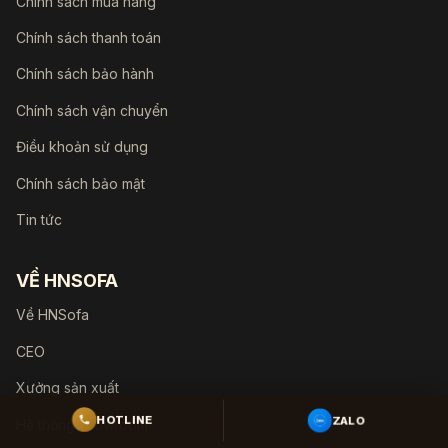
Chính sách mua hàng
Chính sách thanh toán
Chính sách bảo hành
Chính sách vận chuyển
Điều khoản sử dụng
Chính sách bảo mật
Tin tức
VỀ HNSOFA
Về HNSofa
CEO
Xưởng sản xuất
ZALO
HOTLINE
Hệ thống showroom