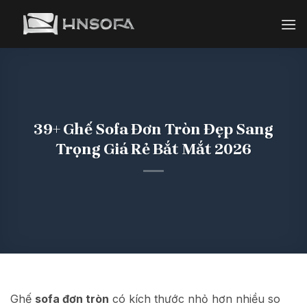
Bỏ
qua
nội
dung
39+ Ghế Sofa Đơn Tròn Đẹp Sang
Trọng Giá Rẻ Bắt Mắt 2026
Ghế
sofa đơn tròn
có kích thước nhỏ hơn nhiều so