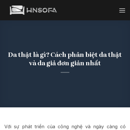
Bỏ
qua
nội
dung
Da thật là gì? Cách phân biệt da thật
và da giả đơn giản nhất
Với sự phát triển của công nghệ và ngày càng có