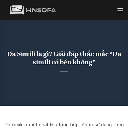
Bỏ
qua
nội
dung
Da Simili là gì? Giải đáp thắc mắc “Da
simili có bền không”
Da simili là một chất liệu tổng hợp, được sử dụng rộng