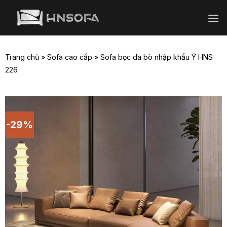
Bỏ
qua
nội
dung
Trang chủ
»
Sofa cao cấp
»
Sofa bọc da bò nhập khẩu Ý HNS
226
-29%