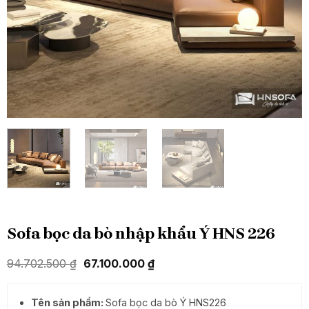
Sofa bọc da bò nhập khẩu Ý HNS 226
Giá
Giá
94.702.500
₫
67.100.000
₫
gốc
hiện
là:
tại
94.702.500 ₫.
là:
Tên sản phẩm:
Sofa bọc da bò Ý HNS226
67.100.000 ₫.