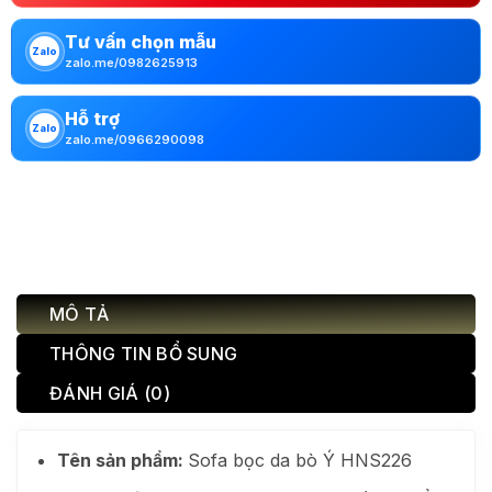
Tư vấn chọn mẫu
Zalo
zalo.me/0982625913
Hỗ trợ
Zalo
zalo.me/0966290098
MÔ TẢ
THÔNG TIN BỔ SUNG
ĐÁNH GIÁ (0)
Tên sản phẩm:
Sofa bọc da bò Ý HNS226