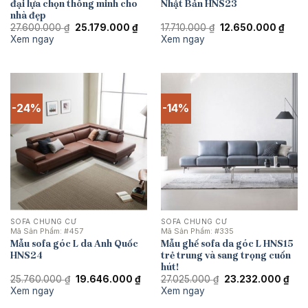
đại lựa chọn thông minh cho
Nhật Bản HNS23
nhà đẹp
Giá
Giá
Giá
Giá
27.600.000
₫
25.179.000
₫
17.710.000
₫
12.650.000
₫
gốc
hiện
gốc
hiện
Xem ngay
Xem ngay
là:
tại
là:
tại
27.600.000 ₫.
là:
17.710.000 ₫.
là:
25.179.000 ₫.
12.65
-24%
-14%
SOFA CHUNG CƯ
SOFA CHUNG CƯ
Mã Sản Phẩm:
#457
Mã Sản Phẩm:
#335
Mẫu sofa góc L da Anh Quốc
Mẫu ghế sofa da góc L HNS15
HNS24
trẻ trung và sang trọng cuốn
hút!
Giá
Giá
Giá
Giá
25.760.000
₫
19.646.000
₫
27.025.000
₫
23.232.000
₫
gốc
hiện
gốc
hiện
Xem ngay
Xem ngay
là:
tại
là:
tại
25.760.000 ₫.
là:
27.025.000 ₫.
là: