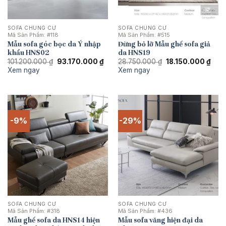
SOFA CHUNG CƯ
SOFA CHUNG CƯ
Mã Sản Phẩm:
#118
Mã Sản Phẩm:
#515
Mẫu sofa góc bọc da Ý nhập
Đừng bỏ lỡ Mẫu ghế sofa giả
khẩu HNS02
da HNS19
Giá
Giá
Giá
Giá
101.200.000
₫
93.170.000
₫
28.750.000
₫
18.150.000
₫
gốc
hiện
gốc
hiện
Xem ngay
Xem ngay
là:
tại
là:
tại
101.200.000 ₫.
là:
28.750.000 ₫.
là:
93.170.000 ₫.
18.1
-9%
-29%
SOFA CHUNG CƯ
SOFA CHUNG CƯ
Mã Sản Phẩm:
#318
Mã Sản Phẩm:
#436
Mẫu ghế sofa da HNS14 hiện
Mẫu sofa văng hiện đại da