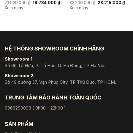
Giá
Giá
Giá
Giá
23.920.000
₫
19.734.000
₫
32.200.000
₫
28.215.000
₫
gốc
hiện
gốc
hiện
Xem ngay
Xem ngay
là:
tại
là:
tại
23.920.000 ₫.
là:
32.200.000 ₫.
là:
19.734.000 ₫.
28.2
HỆ THỐNG SHOWROOM CHÍNH HÃNG
Showroom 1:
Số 66 Tố Hữu, P. Tố Hữu, Q. Hà Đông, TP Hà Nội.
Showroom 2:
Số 49 đường 37, Vạn Phúc City, TP Thủ Đức, TP HCM.
TRUNG TÂM BẢO HÀNH TOÀN QUỐC
0966290098 ( 8h00 – 22h00 )
SẢN PHẨM