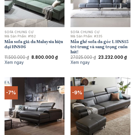
SOFA CHUNG CƯ
SOFA CHUNG CƯ
Mã Sản Phẩm:
#182
Mã Sản Phẩm:
#335
Mẫu sofa giả da Malaysia hiện
Mẫu ghế sofa da góc L HNS15
đại HNS06
trẻ trung và sang trọng cuốn
hút!
Giá
Giá
Giá
Giá
11.500.000
₫
8.800.000
₫
27.025.000
₫
23.232.000
₫
gốc
hiện
gốc
hiện
Xem ngay
Xem ngay
là:
tại
là:
tại
11.500.000 ₫.
là:
27.025.000 ₫.
là:
8.800.000 ₫.
23.2
-7%
-9%