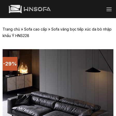
Bỏ
qua
nội
dung
Trang chủ
»
Sofa cao cấp
»
Sofa văng bọc tiếp xúc da bò nhập
khẩu Ý HNS228
-29%