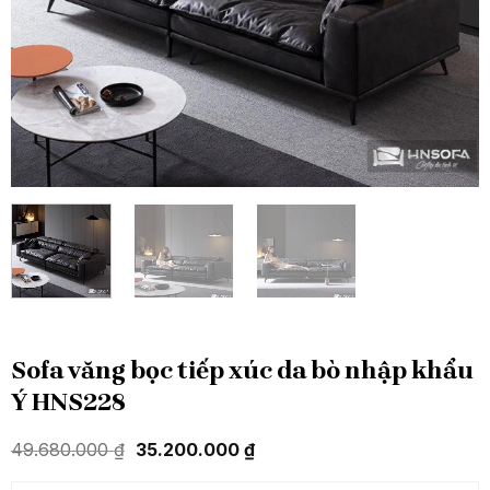
Sofa văng bọc tiếp xúc da bò nhập khẩu
Ý HNS228
Giá
Giá
49.680.000
₫
35.200.000
₫
gốc
hiện
là:
tại