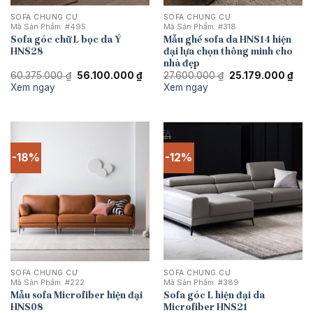
SOFA CHUNG CƯ
SOFA CHUNG CƯ
Mã Sản Phẩm:
#495
Mã Sản Phẩm:
#318
Sofa góc chữ L bọc da Ý
Mẫu ghế sofa da HNS14 hiện
HNS28
đại lựa chọn thông minh cho
nhà đẹp
Giá
Giá
Giá
Giá
60.375.000
₫
56.100.000
₫
27.600.000
₫
25.179.000
₫
gốc
hiện
gốc
hiện
Xem ngay
Xem ngay
là:
tại
là:
tại
60.375.000 ₫.
là:
27.600.000 ₫.
là:
56.100.000 ₫.
25.1
-18%
-12%
SOFA CHUNG CƯ
SOFA CHUNG CƯ
Mã Sản Phẩm:
#222
Mã Sản Phẩm:
#389
Mẫu sofa Microfiber hiện đại
Sofa góc L hiện đại da
HNS08
Microfiber HNS21