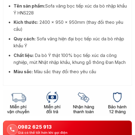
49.680.000 ₫.
là:
Tên sản phẩm:
Sofa văng bọc tiếp xúc da bò nhập khẩu
35.200.000 ₫.
Ý HNS228
Kích thước:
2400 x 950 x 950mm (thay đổi theo yêu
cầu)
Quy cách:
Sofa văng hiện đại bọc tiếp xúc da bò nhập
khẩu Ý
Chất liệu:
Da bò Ý thật 100% bọc tiếp xúc da công
nghiệp, mút Nhật nhập khẩu, khung gỗ thông Đan Mạch
Màu sắc:
Màu sắc thay đổi theo yêu cầu
0982 625 913
Giá có thể tốt hơn khi gọi điện