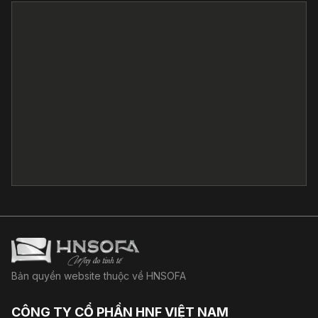
Bản quyền website thuộc về HNSOFA
CÔNG TY CỔ PHẦN HNF VIỆT NAM