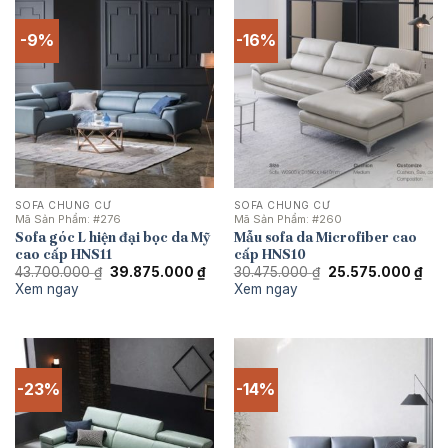
-9%
-16%
SOFA CHUNG CƯ
SOFA CHUNG CƯ
Mã Sản Phẩm:
#276
Mã Sản Phẩm:
#260
Sofa góc L hiện đại bọc da Mỹ
Mẫu sofa da Microfiber cao
cao cấp HNS11
cấp HNS10
Giá
Giá
Giá
Giá
43.700.000
₫
39.875.000
₫
30.475.000
₫
25.575.000
₫
gốc
hiện
gốc
hiệ
Xem ngay
Xem ngay
là:
tại
là:
tại
43.700.000 ₫.
là:
30.475.000 ₫.
là:
39.875.000 ₫.
25.
-23%
-14%