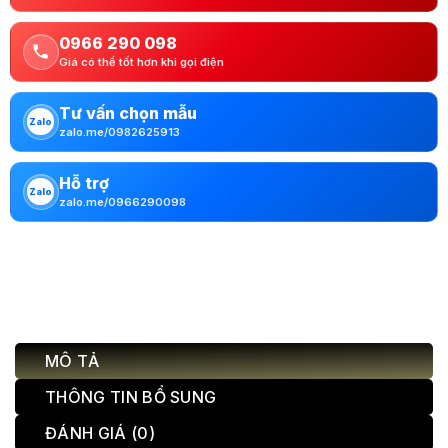
0966 290 098
Giá có thể tốt hơn khi gọi điện
Tư vấn chọn mẫu
Zalo
zalo.me/0982625913
Hỗ trợ
Zalo
zalo.me/0966290098
MÔ TẢ
THÔNG TIN BỔ SUNG
ĐÁNH GIÁ (0)