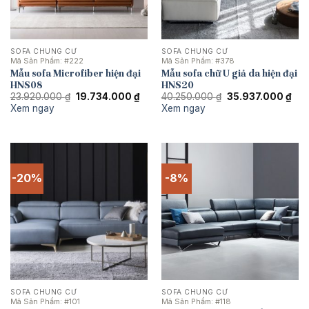
SOFA CHUNG CƯ
SOFA CHUNG CƯ
Mã Sản Phẩm:
#222
Mã Sản Phẩm:
#378
Mẫu sofa Microfiber hiện đại
Mẫu sofa chữ U giả da hiện đại
HNS08
HNS20
Giá
Giá
Giá
Giá
23.920.000
₫
19.734.000
₫
40.250.000
₫
35.937.000
₫
gốc
hiện
gốc
hiệ
Xem ngay
Xem ngay
là:
tại
là:
tại
23.920.000 ₫.
là:
40.250.000 ₫.
là:
19.734.000 ₫.
35.
-20%
-8%
SOFA CHUNG CƯ
SOFA CHUNG CƯ
Mã Sản Phẩm:
#101
Mã Sản Phẩm:
#118