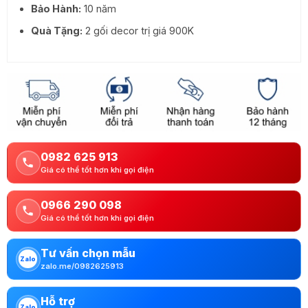
Bảo Hành:
10 năm
Quà Tặng:
2 gối decor trị giá 900K
0982 625 913
Giá có thể tốt hơn khi gọi điện
0966 290 098
Giá có thể tốt hơn khi gọi điện
Tư vấn chọn mẫu
Zalo
zalo.me/0982625913
Hỗ trợ
Zalo