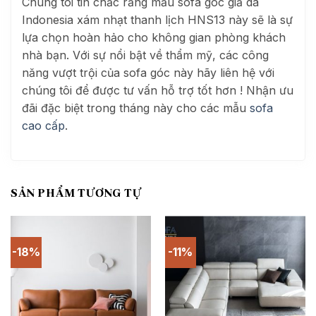
Chúng tôi tin chắc rằng mẫu sofa góc giả da
Indonesia xám nhạt thanh lịch HNS13 này sẽ là sự
lựa chọn hoàn hảo cho không gian phòng khách
nhà bạn. Với sự nổi bật về thẩm mỹ, các công
năng vượt trội của sofa góc này hãy liên hệ với
chúng tôi để được tư vấn hỗ trợ tốt hơn ! Nhận ưu
đãi đặc biệt trong tháng này cho các mẫu
sofa
cao cấp
.
SẢN PHẨM TƯƠNG TỰ
-18%
-11%