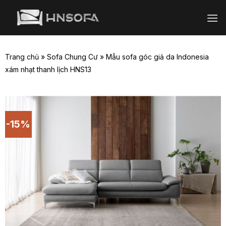
Bỏ
qua
nội
dung
Trang chủ
»
Sofa Chung Cư
»
Mẫu sofa góc giả da Indonesia
xám nhạt thanh lịch HNS13
-15%