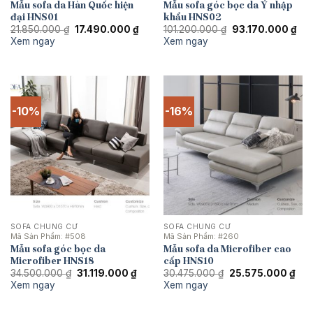
Mẫu sofa da Hàn Quốc hiện
Mẫu sofa góc bọc da Ý nhập
đại HNS01
khẩu HNS02
Giá
Giá
Giá
Giá
21.850.000
₫
17.490.000
₫
101.200.000
₫
93.170.000
₫
gốc
hiện
gốc
hiệ
Xem ngay
Xem ngay
là:
tại
là:
tại
21.850.000 ₫.
là:
101.200.000 ₫.
là:
17.490.000 ₫.
93.
-10%
-16%
SOFA CHUNG CƯ
SOFA CHUNG CƯ
Mã Sản Phẩm:
#508
Mã Sản Phẩm:
#260
Mẫu sofa góc bọc da
Mẫu sofa da Microfiber cao
Microfiber HNS18
cấp HNS10
Giá
Giá
Giá
Giá
34.500.000
₫
31.119.000
₫
30.475.000
₫
25.575.000
₫
gốc
hiện
gốc
hiệ
Xem ngay
Xem ngay
là:
tại
là:
tại
34.500.000 ₫.
là:
30.475.000 ₫.
là:
31.119.000 ₫.
25.