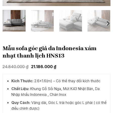
Mẫu sofa góc giả da Indonesia xám
nhạt thanh lịch HNS13
Giá
Giá
24.840.000
₫
21.186.000
₫
gốc
hiện
là:
tại
24.840.000 ₫.
là:
Kích Thước:
2.6×1.6(m) – Có thể thay đổi kích thước
21.186.000 ₫.
Chất Liệu:
Khung Gỗ Sồi Nga, Mút K43 Nhật Bản, Da
Nhập khẩu Indonexia , Chân Inox
Quy Cách:
Văng dài, Góc L trái hoặc góc L phải ( có thể
điều chỉnh được)