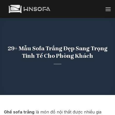
Bỏ
qua
nội
dung
29+ Mẫu Sofa Trắng Đẹp Sang Trọng
Tinh Tế Cho Phòng Khách
Ghế sofa trắng
là món đồ nội thất được nhiều gia