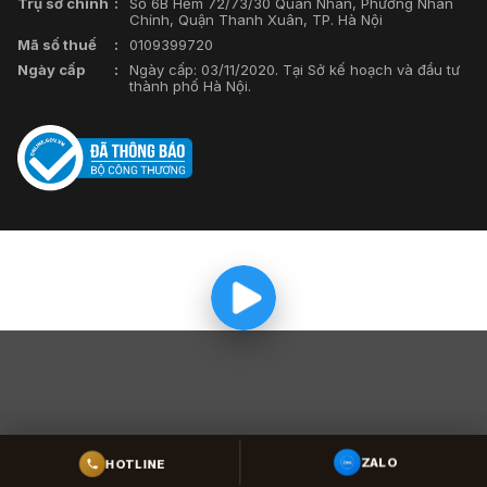
Trụ sở chính
Số 6B Hẻm 72/73/30 Quan Nhân, Phường Nhân
Chính, Quận Thanh Xuân, TP. Hà Nội
Mã số thuế
0109399720
Ngày cấp
Ngày cấp: 03/11/2020. Tại Sở kế hoạch và đầu tư
thành phố Hà Nội.
HOTLINE
ZALO