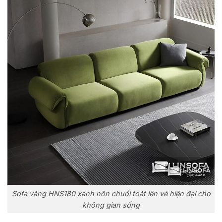
Sofa văng HNS180 xanh nõn chuối toát lên vẻ hiện đại cho
không gian sống