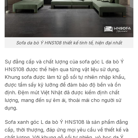
Sofa da bò Ý HNS108 thiết kế tinh tế, hiện đại nhất
Sự đẳng cấp và chất lượng của sofa góc L da bò Ý
HNS108 được thể hiện qua từng vật liệu sử dụng.
Khung sofa được làm từ gỗ sồi tự nhiên nhập khẩu,
được tẩm sấy kỹ lưỡng để đảm bảo độ bền và ổn
định. Đệm mút Việt Nhật đã được kiểm định chất
lượng, mang đến sự êm ái, thoải mái cho người sử
dụng.
Sofa xanh góc L da bò Ý HNS108 là sản phẩm đẳng
cấp, thời thượng, đáp ứng mọi yêu cầu về thiết kế và
chất lượng. Với khung gỗ sồi tự nhiên, vỏ bọc da Ý