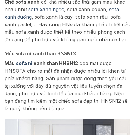
Ghế sofa xanh
có khá nhiều sắc thái gam màu khác
nhau như
sofa xanh ngọc
, sofa xanh coban,
sofa
xanh dương
, sofa xanh lá cây, sofa xanh rêu, sofa
xanh pastel,… Hãy cùng HNsofa khám phá chi tiết các
mẫu sofa xanh được thiết kế theo nhiều phong cách
đa dạng để phù hợp với không gian ngôi nhà của bạn:
Mẫu sofa nỉ xanh than HNSN12
Mẫu
sofa nỉ
xanh than HNSN12
đẹp mắt được
HNSOFA cho ra mắt đã nhận được nhiều lời khen từ
phía khách hàng. Sản phẩm được đóng theo yêu cầu
tại xưởng với đầy đủ nguyên vật liệu tuyển chọn đa
dạng, phù hợp với kinh tế của mọi khách hàng. Nếu
bạn đang tìm kiếm một chiếc sofa đẹp thì HNSN12 sẽ
là gợi ý không nên bỏ qua.