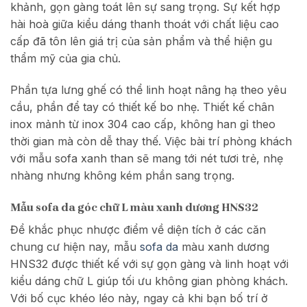
khảnh, gọn gàng toát lên sự sang trọng. Sự kết hợp
hài hoà giữa kiểu dáng thanh thoát với chất liệu cao
cấp đã tôn lên giá trị của sản phẩm và thể hiện gu
thẩm mỹ của gia chủ.
Phần tựa lưng ghế có thể linh hoạt nâng hạ theo yêu
cầu, phần để tay có thiết kế bo nhẹ. Thiết kế chân
inox mảnh từ inox 304 cao cấp, không han gỉ theo
thời gian mà còn dễ thay thế. Việc bài trí phòng khách
với mẫu sofa xanh than sẽ mang tới nét tươi trẻ, nhẹ
nhàng nhưng không kém phần sang trọng.
Mẫu sofa da góc chữ L màu xanh dương HNS32
Để khắc phục nhược điểm về diện tích ở các căn
chung cư hiện nay, mẫu
sofa da
màu xanh dương
HNS32 được thiết kế với sự gọn gàng và linh hoạt với
kiểu dáng chữ L giúp tối ưu không gian phòng khách.
Với bố cục khéo léo này, ngay cả khi bạn bố trí ở