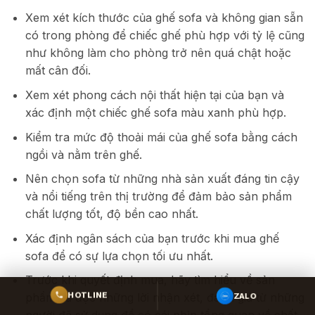
Xem xét kích thước của ghế sofa và không gian sẵn
có trong phòng để chiếc ghế phù hợp với tỷ lệ cũng
như không làm cho phòng trở nên quá chật hoặc
mất cân đối.
Xem xét phong cách nội thất hiện tại của bạn và
xác định một chiếc ghế sofa màu xanh phù hợp.
Kiểm tra mức độ thoải mái của ghế sofa bằng cách
ngồi và nằm trên ghế.
Nên chọn sofa từ những nhà sản xuất đáng tin cậy
và nổi tiếng trên thị trường để đảm bảo sản phẩm
chất lượng tốt, độ bền cao nhất.
Xác định ngân sách của bạn trước khi mua ghế
sofa để có sự lựa chọn tối ưu nhất.
Trước khi quyết định mua, hãy tìm hiểu về sản
ZALO
phẩm và đọc những lời nhận xét, đánh giá từ những
HOTLINE