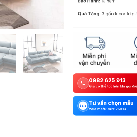
Bảo Hành:
10 năm
Quà Tặng:
3 gối decor trị g
0982 625 913
Giá có thể tốt hơn khi gọi đi
Tư vấn chọn mẫu
Zalo
zalo.me/0982625913