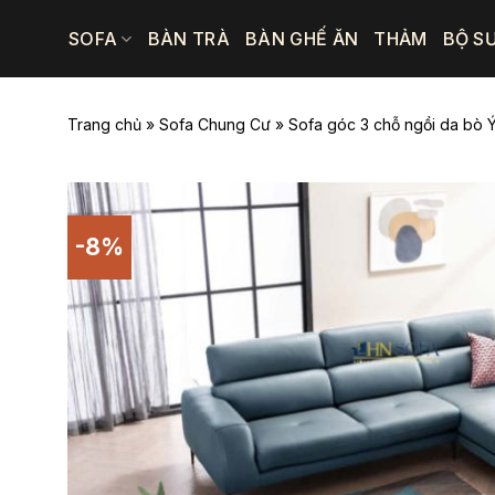
Bỏ
SOFA
BÀN TRÀ
BÀN GHẾ ĂN
THẢM
BỘ S
qua
nội
dung
Trang chủ
»
Sofa Chung Cư
»
Sofa góc 3 chỗ ngồi da bò 
-8%