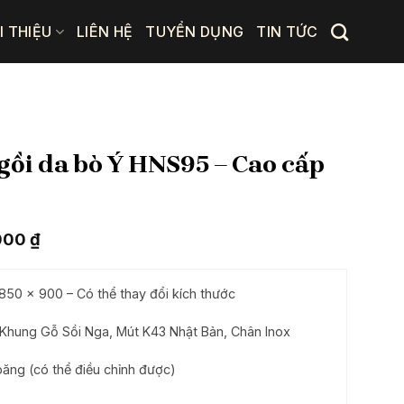
I THIỆU
LIÊN HỆ
TUYỂN DỤNG
TIN TỨC
ngồi da bò Ý HNS95 – Cao cấp
Giá
000
₫
hiện
tại
00 ₫.
là:
50 x 900 – Có thể thay đổi kích thước
50.930.000 ₫.
 Khung Gỗ Sồi Nga, Mút K43 Nhật Bản, Chân Inox
ăng (có thể điều chỉnh được)