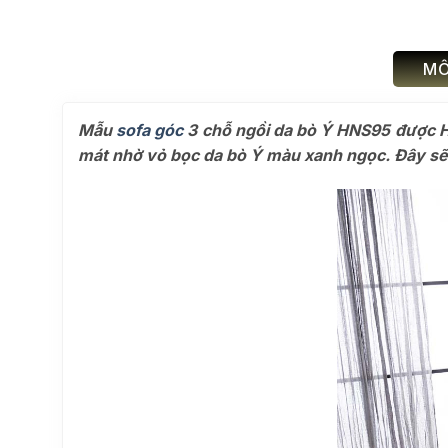
MÔ
Mẫu
sofa góc
3 chỗ ngồi da bò Ý HNS95 được HNS
mát nhờ
vỏ bọc da bò Ý màu xanh ngọc. Đây sẽ l