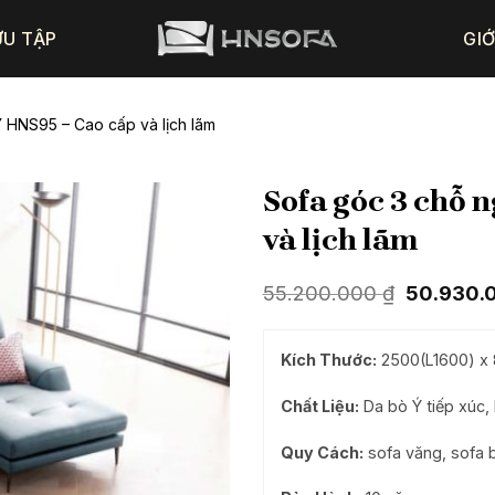
ƯU TẬP
GIỚ
Ý HNS95 – Cao cấp và lịch lãm
Sofa góc 3 chỗ 
và lịch lãm
Giá
55.200.000
₫
50.930.
gốc
là:
55.200.0
Kích Thước:
2500(L1600) x 8
Chất Liệu:
Da bò Ý tiếp xúc,
Quy Cách:
sofa văng, sofa b