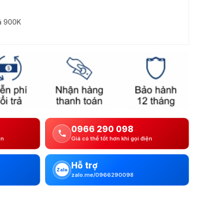
iá 900K
0966 290 098
ện
Giá có thể tốt hơn khi gọi điện
Hỗ trợ
Zalo
zalo.me/0966290098