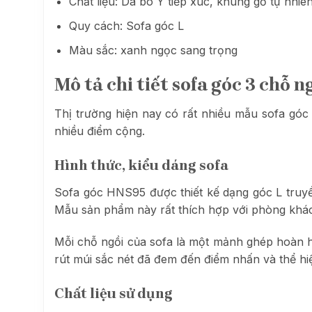
Chất liệu: Da bò Ý tiếp xúc, khung gỗ tự nhiê
Quy cách: Sofa góc L
Màu sắc: xanh ngọc sang trọng
Mô tả chi tiết sofa góc 3 chỗ 
Thị trường hiện nay có rất nhiều mẫu sofa gó
nhiều điểm cộng.
Hình thức, kiểu dáng sofa
Sofa góc HNS95 được thiết kế dạng góc L truyền
Mẫu sản phẩm này rất thích hợp với phòng khác
Mỗi chỗ ngồi của sofa là một mảnh ghép hoàn h
rút múi sắc nét đã đem đến điểm nhấn và thể h
Chất liệu sử dụng