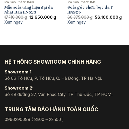
Mã Sản Phẩm:
#436
Mã Sản Phẩm:
#495
Mẫu sofa văng hiện đại da
Sofa góc chữ L bọc da Ý
Nhật Bản HNS23
HNS28
Giá
Giá
Giá
Giá
17.710.000
₫
12.650.000
₫
60.375.000
₫
56.100.000
₫
gốc
hiện
gốc
hiệ
Xem ngay
Xem ngay
là:
tại
là:
tại
17.710.000 ₫.
là:
60.375.000 ₫.
là:
12.650.000 ₫.
56.
HỆ THỐNG SHOWROOM CHÍNH HÃNG
Showroom 1:
Số 66 Tố Hữu, P. Tố Hữu, Q. Hà Đông, TP Hà Nội.
Showroom 2:
Số 49 đường 37, Vạn Phúc City, TP Thủ Đức, TP HCM.
TRUNG TÂM BẢO HÀNH TOÀN QUỐC
0966290098 ( 8h00 – 22h00 )