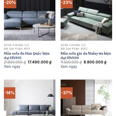
-20%
-23%
SOFA CHUNG CƯ
SOFA CHUNG CƯ
Mã Sản Phẩm:
#101
Mã Sản Phẩm:
#182
Mẫu sofa da Hàn Quốc hiện
Mẫu sofa giả da Malaysia hiện
đại HNS01
đại HNS06
Giá
Giá
Giá
Giá
21.850.000
₫
17.490.000
₫
11.500.000
₫
8.800.000
₫
gốc
hiện
gốc
hiện
Xem ngay
Xem ngay
là:
tại
là:
tại
21.850.000 ₫.
là:
11.500.000 ₫.
là:
17.490.000 ₫.
8.800
-14%
-37%