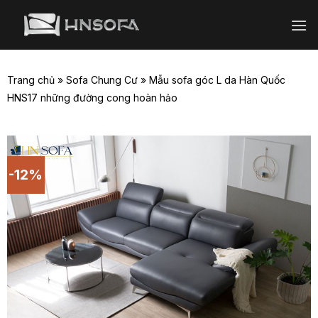
Bỏ
qua
nội
dung
Trang chủ
»
Sofa Chung Cư
»
Mẫu sofa góc L da Hàn Quốc
HNS17 những đường cong hoàn hảo
-12%