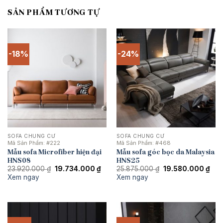
SẢN PHẨM TƯƠNG TỰ
-18%
-24%
SOFA CHUNG CƯ
SOFA CHUNG CƯ
Mã Sản Phẩm:
#222
Mã Sản Phẩm:
#468
Mẫu sofa Microfiber hiện đại
Mẫu sofa góc bọc da Malaysia
HNS08
HNS25
Giá
Giá
Giá
Giá
23.920.000
₫
19.734.000
₫
25.875.000
₫
19.580.000
₫
gốc
hiện
gốc
hiện
Xem ngay
Xem ngay
là:
tại
là:
tại
23.920.000 ₫.
là:
25.875.000 ₫.
là:
19.734.000 ₫.
19.5