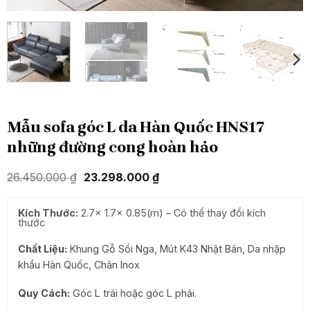
Mẫu sofa góc L da Hàn Quốc HNS17
những đường cong hoàn hảo
Giá
Giá
26.450.000
₫
23.298.000
₫
gốc
hiện
là:
tại
26.450.000 ₫.
là:
Kích Thước:
2.7x 1.7x 0.85(m) – Có thể thay đổi kích
23.298.000 ₫.
thước
Chất Liệu:
Khung Gỗ Sồi Nga, Mút K43 Nhật Bản, Da nhập
khẩu Hàn Quốc, Chân Inox
Quy Cách:
Góc L trái hoặc góc L phải.