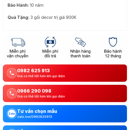
Bảo Hành:
10 năm
Quà Tặng:
3 gối decor trị giá 900K
0982 625 913
Giá có thể tốt hơn khi gọi điện
0966 290 098
Giá có thể tốt hơn khi gọi điện
Tư vấn chọn mẫu
Zalo
zalo.me/0982625913