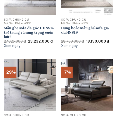
SOFA CHUNG CƯ
SOFA CHUNG CƯ
Mã Sản Phẩm:
#335
Mã Sản Phẩm:
#515
Mẫu ghế sofa da góc L HNS15
Đừng bỏ lỡ Mẫu ghế sofa giả
trẻ trung và sang trọng cuốn
da HNS19
hút!
Giá
Giá
Giá
Giá
27.025.000
₫
23.232.000
₫
28.750.000
₫
18.150.000
₫
gốc
hiện
gốc
hiện
Xem ngay
Xem ngay
là:
tại
là:
tại
27.025.000 ₫.
là:
28.750.000 ₫.
là:
23.232.000 ₫.
18.1
-29%
-7%
SOFA CHUNG CƯ
SOFA CHUNG CƯ