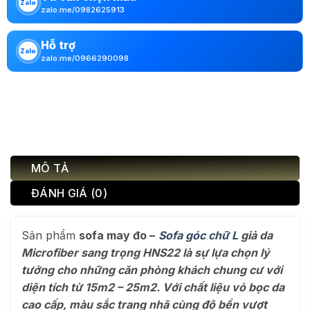
Zalo
zalo.me/0982625913
Hỗ trợ
Zalo
zalo.me/0966290098
MÔ TẢ
ĐÁNH GIÁ (0)
Sản phẩm
sofa may đo –
Sofa góc chữ L
giả da
Microfiber sang trọng HNS22 là sự lựa chọn lý
tưởng cho những căn phòng khách chung cư với
diện tích từ 15m2 – 25m2. Với chất liệu vỏ bọc da
cao cấp, màu sắc trang nhã cùng độ bền vượt