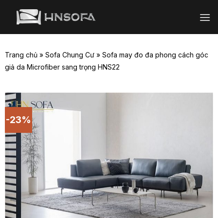
Bỏ
qua
nội
dung
Trang chủ
»
Sofa Chung Cư
»
Sofa may đo đa phong cách góc
giả da Microfiber sang trọng HNS22
-23%