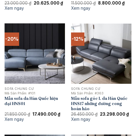
Giá
Giá
Giá
Giá
23.000.000
₫
20.625.000
₫
11.500.000
₫
8.800.000
₫
gốc
hiện
gốc
hiện
Xem ngay
Xem ngay
là:
tại
là:
tại
23.000.000 ₫.
là:
11.500.000 ₫.
là:
20.625.000 ₫.
8.800
-20%
-12%
SOFA CHUNG CƯ
SOFA CHUNG CƯ
Mã Sản Phẩm:
#101
Mã Sản Phẩm:
#363
Mẫu sofa da Hàn Quốc hiện
Mẫu sofa góc L da Hàn Quốc
đại HNS01
HNS17 những đường cong
hoàn hảo
Giá
Giá
Giá
Giá
21.850.000
₫
17.490.000
₫
26.450.000
₫
23.298.000
₫
gốc
hiện
gốc
hiệ
Xem ngay
Xem ngay
là:
tại
là:
tại
21.850.000 ₫.
là:
26.450.000 ₫.
là:
17.490.000 ₫.
23.