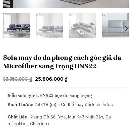
Sofa may đo đa phong cách góc giả da
Microfiber sang trọng HNS22
Giá
Giá
33.350.000
₫
25.806.000
₫
gốc
hiện
là:
tại
33.350.000 ₫.
là:
Mẫu sofa góc L HNS22 bọc da sang trọng
25.806.000 ₫.
Kích Thước:
2.4×1.8 (m) – Có thể thay đổi kích thước
Chất Liệu:
Khung Gỗ Sồi Nga, Mút K43 Nhật Bản, Da
microfiber, Chân Inox