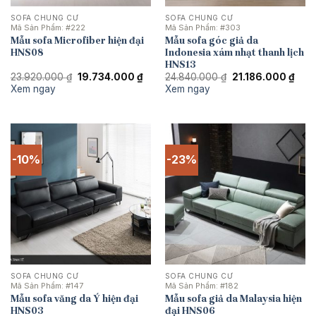
SOFA CHUNG CƯ
SOFA CHUNG CƯ
Mã Sản Phẩm:
#222
Mã Sản Phẩm:
#303
Mẫu sofa Microfiber hiện đại
Mẫu sofa góc giả da
HNS08
Indonesia xám nhạt thanh lịch
HNS13
Giá
Giá
Giá
Giá
23.920.000
₫
19.734.000
₫
24.840.000
₫
21.186.000
₫
gốc
hiện
gốc
hiện
Xem ngay
Xem ngay
là:
tại
là:
tại
23.920.000 ₫.
là:
24.840.000 ₫.
là:
19.734.000 ₫.
21.1
-10%
-23%
SOFA CHUNG CƯ
SOFA CHUNG CƯ
Mã Sản Phẩm:
#147
Mã Sản Phẩm:
#182
Mẫu sofa văng da Ý hiện đại
Mẫu sofa giả da Malaysia hiện
HNS03
đại HNS06