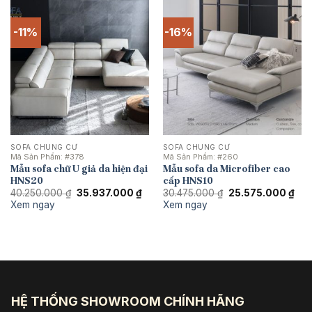
-11%
-16%
SOFA CHUNG CƯ
SOFA CHUNG CƯ
Mã Sản Phẩm:
#378
Mã Sản Phẩm:
#260
Mẫu sofa chữ U giả da hiện đại
Mẫu sofa da Microfiber cao
HNS20
cấp HNS10
Giá
Giá
Giá
Giá
40.250.000
₫
35.937.000
₫
30.475.000
₫
25.575.000
₫
gốc
hiện
gốc
hiệ
Xem ngay
Xem ngay
là:
tại
là:
tại
40.250.000 ₫.
là:
30.475.000 ₫.
là:
35.937.000 ₫.
25.
HỆ THỐNG SHOWROOM CHÍNH HÃNG