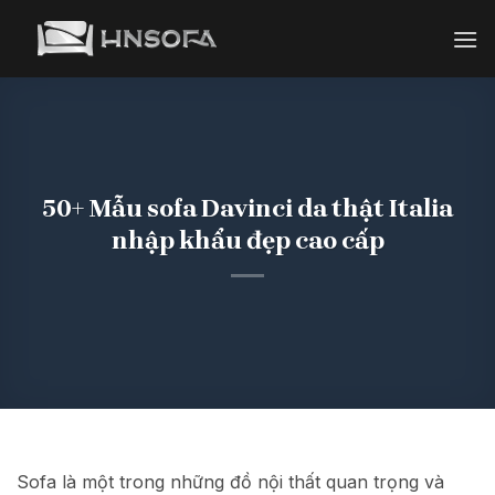
Bỏ
qua
nội
dung
50+ Mẫu sofa Davinci da thật Italia
nhập khẩu đẹp cao cấp
Sofa là một trong những đồ nội thất quan trọng và