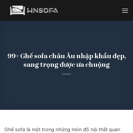
Bỏ
qua
nội
dung
99+ Ghế sofa châu Âu nhập khẩu đẹp,
sang trọng được ưa chuộng
Ghế sofa là một trong những món đồ nội thất quan