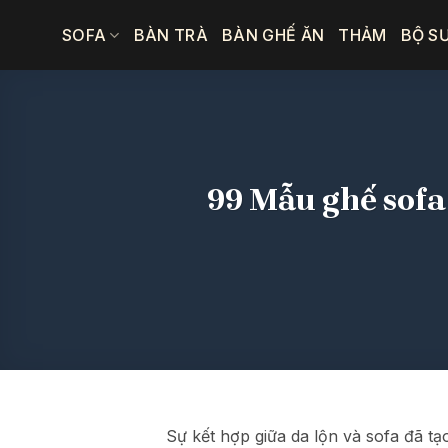
Bỏ
SOFA
BÀN TRÀ
BÀN GHẾ ĂN
THẢM
BỘ S
qua
nội
dung
99 Mẫu ghế sofa
Sự kết hợp giữa da lộn và sofa đã t