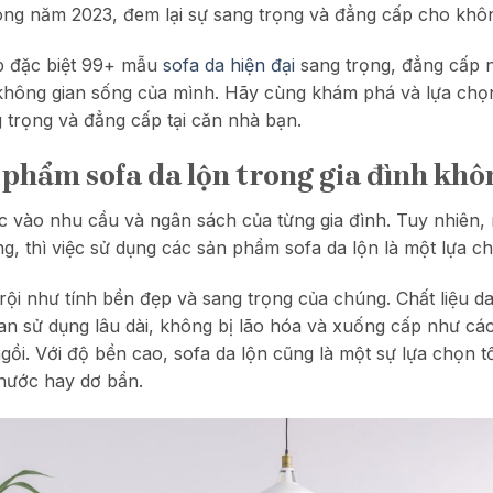
rong năm 2023, đem lại sự sang trọng và đẳng cấp cho khô
ập đặc biệt 99+ mẫu
sofa da hiện đại
sang trọng, đẳng cấp n
không gian sống của mình. Hãy cùng khám phá và lựa chọn
 trọng và đẳng cấp tại căn nhà bạn.
 phẩm sofa da lộn trong gia đình khô
ộc vào nhu cầu và ngân sách của từng gia đình. Tuy nhiên
g, thì việc sử dụng các sản phẩm sofa da lộn là một lựa ch
ội như tính bền đẹp và sang trọng của chúng. Chất liệu da
gian sử dụng lâu dài, không bị lão hóa và xuống cấp như các
 ngồi. Với độ bền cao, sofa da lộn cũng là một sự lựa chọn 
 nước hay dơ bẩn.