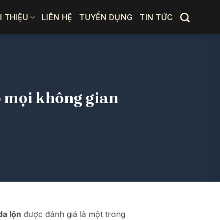
I THIỆU
LIÊN HỆ
TUYỂN DỤNG
TIN TỨC
o mọi không gian
da lộn
được đánh giá là một trong