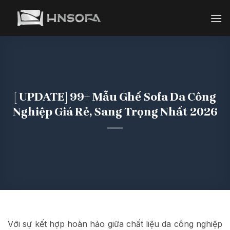
Bỏ
qua
nội
dung
[ UPDATE] 99+ Mẫu Ghế Sofa Da Công
Nghiệp Giá Rẻ, Sang Trọng Nhất 2026
Với sự kết hợp hoàn hảo giữa chất liệu da công nghiệp