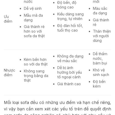
nước
mới
Độ bền, độ
bóng cao
Dễ vệ sinh
Màu sắc
đa dạng
Kiểu dáng sang
Mẫu mã đa
Ưu
trọng, tự nhiên
dạng
Giá thành
điểm
rẻ
Độ đàn hồi tốt,
Giá thành rẻ
tuổi thọ cao
hơn so với
Thân thiện
sofa da thật
với người
dùng
Dễ thấm
Không đa dạng
nước,
Kém bền hơn
về màu sắc
bám bụi
so với da thật
Dễ bị ảnh
Khó vệ
Nhược
Không sang
hưởng bởi yếu
sinh sạch
điểm
trọng bằng da
tố ngoại cảnh
thật
Độ bền
Giá thành cao
kém
Mỗi loại sofa đều có những ưu điểm và hạn chế riêng,
vì vậy bạn cần xem xét các yếu tố trên để quyết định