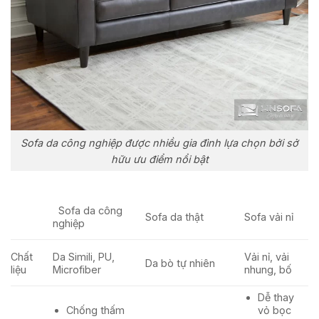
Sofa da công nghiệp được nhiều gia đình lựa chọn bởi sở
hữu ưu điểm nổi bật
Sofa da công
Sofa da thật
Sofa vải nỉ
nghiệp
Chất
Da Simili, PU,
Vải nỉ, vải
Da bò tự nhiên
liệu
Microfiber
nhung, bố
Dễ thay
Chống thấm
vỏ bọc