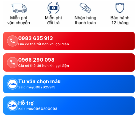
0982 625 913
Giá có thể tốt hơn khi gọi điện
0966 290 098
Giá có thể tốt hơn khi gọi điện
Tư vấn chọn mẫu
Zalo
zalo.me/0982625913
Hỗ trợ
Zalo
zalo.me/0966290098