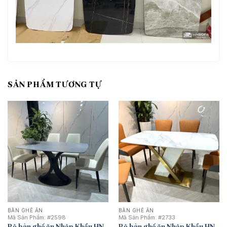
SẢN PHẨM TƯƠNG TỰ
BÀN GHẾ ĂN
BÀN GHẾ ĂN
Mã Sản Phẩm:
#2598
Mã Sản Phẩm:
#2733
Bộ bàn ghế ăn Nhập Khẩu HN-
Bộ bàn ghế ăn Nhập Khẩu HN-