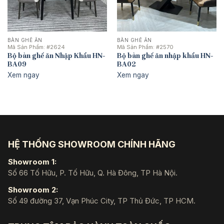
BÀN GHẾ ĂN
BÀN GHẾ ĂN
Mã Sản Phẩm:
#2624
Mã Sản Phẩm:
#2570
Bộ bàn ghế ăn Nhập Khẩu HN-
Bộ bàn ghế ăn nhập khẩu HN-
BA09
BA02
Xem ngay
Xem ngay
HỆ THỐNG SHOWROOM CHÍNH HÃNG
Showroom 1:
Số 66 Tố Hữu, P. Tố Hữu, Q. Hà Đông, TP Hà Nội.
Showroom 2:
Số 49 đường 37, Vạn Phúc City, TP Thủ Đức, TP HCM.