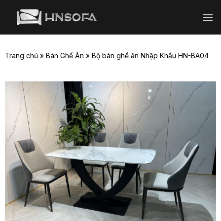
Bỏ
qua
nội
dung
Trang chủ
»
Bàn Ghế Ăn
»
Bộ bàn ghế ăn Nhập Khẩu HN-BA04