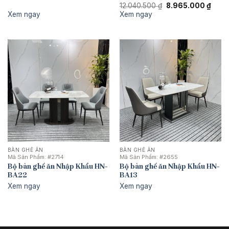
Giá
Giá
12.040.500
₫
8.965.000
₫
gốc
hiện
Xem ngay
Xem ngay
là:
tại
12.040.500 ₫.
là:
8.965
BÀN GHẾ ĂN
BÀN GHẾ ĂN
Mã Sản Phẩm:
#2714
Mã Sản Phẩm:
#2655
Bộ bàn ghế ăn Nhập Khẩu HN-
Bộ bàn ghế ăn Nhập Khẩu HN-
BA22
BA13
Xem ngay
Xem ngay