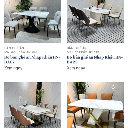
BÀN GHẾ ĂN
BÀN GHẾ ĂN
Mã Sản Phẩm:
#2603
Mã Sản Phẩm:
#2738
Bộ bàn ghế ăn Nhập Khẩu HN-
Bộ bàn ghế ăn Nhập Khẩu HN-
BA07
BA25
Xem ngay
Xem ngay