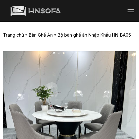
Bỏ
qua
nội
dung
Trang chủ
»
Bàn Ghế Ăn
»
Bộ bàn ghế ăn Nhập Khẩu HN-BA05