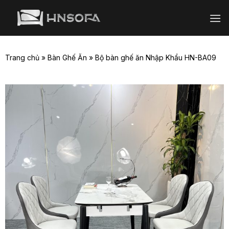
Bỏ
qua
nội
dung
Trang chủ
»
Bàn Ghế Ăn
»
Bộ bàn ghế ăn Nhập Khẩu HN-BA09