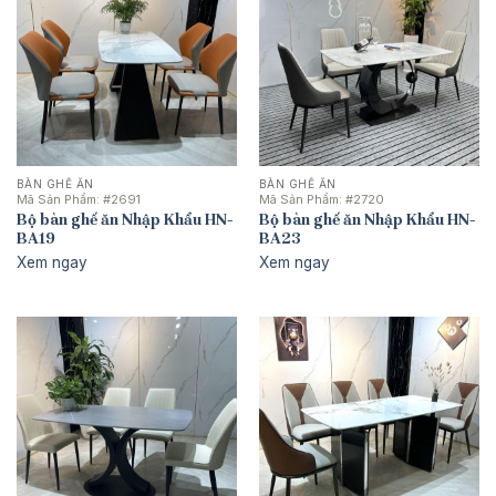
BÀN GHẾ ĂN
BÀN GHẾ ĂN
Mã Sản Phẩm:
#2691
Mã Sản Phẩm:
#2720
Bộ bàn ghế ăn Nhập Khẩu HN-
Bộ bàn ghế ăn Nhập Khẩu HN-
BA19
BA23
Xem ngay
Xem ngay