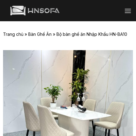
Bỏ
qua
nội
dung
Trang chủ
»
Bàn Ghế Ăn
»
Bộ bàn ghế ăn Nhập Khẩu HN-BA10