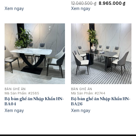
Giá
Giá
12.040.500
₫
8.965.000
₫
gốc
hiện
Xem ngay
Xem ngay
là:
tại
12.040.500 ₫.
là:
8.965
BÀN GHẾ ĂN
BÀN GHẾ ĂN
Mã Sản Phẩm:
#2585
Mã Sản Phẩm:
#2744
Bộ bàn ghế ăn Nhập Khẩu HN-
Bộ bàn ghế ăn Nhập Khẩu HN-
BA04
BA26
Xem ngay
Xem ngay