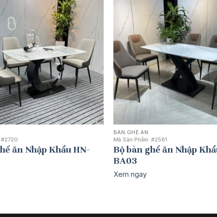
BÀN GHẾ ĂN
:
#2720
Mã Sản Phẩm:
#2581
ghế ăn Nhập Khẩu HN-
Bộ bàn ghế ăn Nhập Khẩ
BA03
Xem ngay