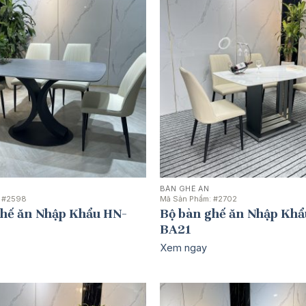
BÀN GHẾ ĂN
:
#2598
Mã Sản Phẩm:
#2702
ghế ăn Nhập Khẩu HN-
Bộ bàn ghế ăn Nhập Khẩ
BA21
Xem ngay