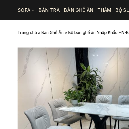
Bỏ
SOFA
BÀN TRÀ
BÀN GHẾ ĂN
THẢM
BỘ S
qua
nội
dung
Trang chủ
»
Bàn Ghế Ăn
»
Bộ bàn ghế ăn Nhập Khẩu HN-