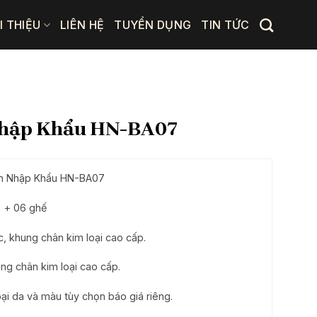
I THIỆU
LIÊN HỆ
TUYỂN DỤNG
TIN TỨC
Nhập Khẩu HN-BA07
ăn Nhập Khẩu HN-BA07
) + 06 ghế
c, khung chân kim loại cao cấp.
ung chân kim loại cao cấp.
ại da và màu tùy chọn báo giá riêng.