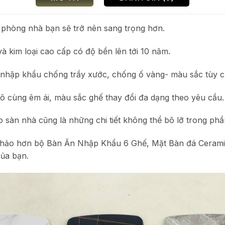
 phòng nhà bạn sẽ trở nên sang trọng hơn.
à kim loại cao cấp có độ bền lên tới 10 năm.
 nhập khẩu chống trầy xước, chống ố vàng- màu sắc tùy c
ô cùng êm ái, màu sắc ghế thay đổi đa dạng theo yêu cầu.
o sàn nhà cũng là những chi tiết không thể bõ lỡ trong ph
oàn hảo hơn bộ Bàn Ăn Nhập Khẩu 6 Ghế, Mặt Bàn đá Cer
của bạn.