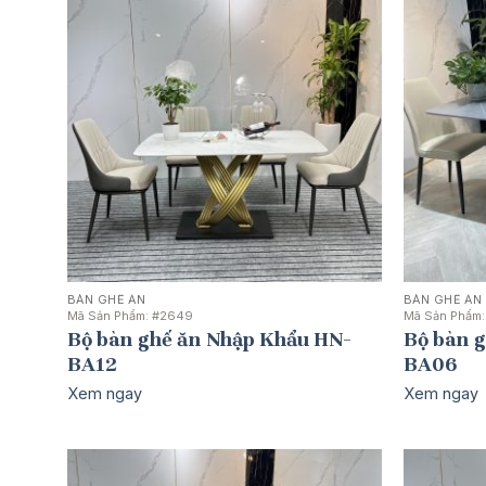
BÀN GHẾ ĂN
BÀN GHẾ ĂN
Mã Sản Phẩm:
#2649
Mã Sản Phẩm
Bộ bàn ghế ăn Nhập Khẩu HN-
Bộ bàn 
BA12
BA06
Xem ngay
Xem ngay