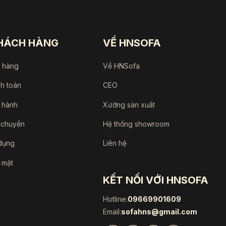
KHÁCH HÀNG
VỀ HNSOFA
a hàng
Về HNSofa
nh toán
CEO
 hành
Xưởng sản xuất
 chuyển
Hệ thống showroom
dụng
Liên hệ
 mật
KẾT NỐI VỚI HNSOFA
Hotline:
09669901609
Email:
sofahns@gmail.com