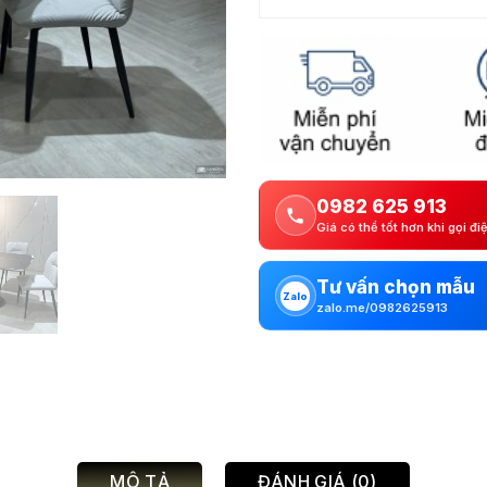
0982 625 913
Giá có thể tốt hơn khi gọi đi
Tư vấn chọn mẫu
Zalo
zalo.me/0982625913
MÔ TẢ
ĐÁNH GIÁ (0)