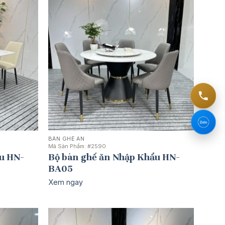
BÀN GHẾ ĂN
Mã Sản Phẩm:
#2590
u HN-
Bộ bàn ghế ăn Nhập Khẩu HN-
BA05
Xem ngay