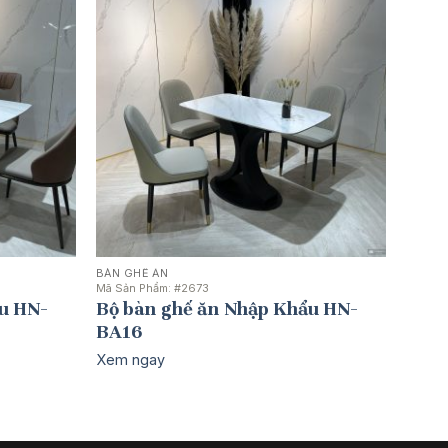
BÀN GHẾ ĂN
Mã Sản Phẩm:
#2673
u HN-
Bộ bàn ghế ăn Nhập Khẩu HN-
BA16
Xem ngay