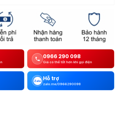
0966 290 098
ện
Giá có thể tốt hơn khi gọi điện
Hỗ trợ
Zalo
zalo.me/0966290098