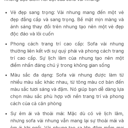
Vẻ đẹp sang trọng: Vải nhung mang đến một vẻ
đẹp đẳng cấp và sang trọng. Bề mặt mịn màng và
ánh sáng thay đổi trên nhung tạo nên một vẻ đẹp
độc đáo và lôi cuốn
Phong cách trang trí cao cấp: Sofa vải nhung
thường liên kết với sự quý phái và phong cách trang
trí cao cấp. Sự lịch lãm của nhung tạo nên một
điểm nhấn đáng chú ý trong không gian sống
Màu sắc đa dạng: Sofa vải nhung được làm từ
nhiều màu sắc khác nhau, từ tông màu cơ bản đến
màu sắc tươi sáng và đậm. Nó giúp bạn dễ dàng lựa
chọn màu sắc phù hợp với nền trang trí và phong
cách của cả căn phòng
Sự êm ái và thoải mái: Mặc dù có vẻ lịch lãm,
nhưng sofa vải nhung vẫn mang lại sự thoải mái và
êm ái khi ngồi. Vải nhung tạo ra lớp đệm mềm mại