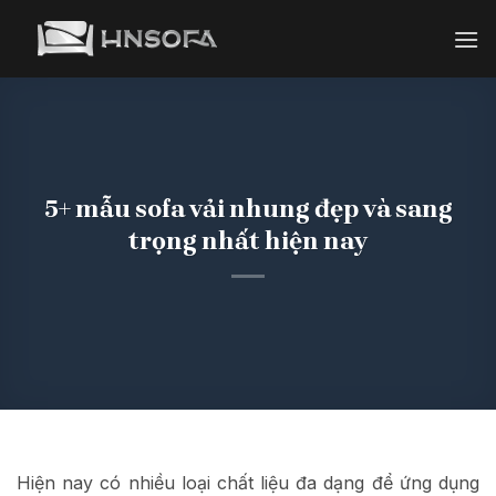
Bỏ
qua
nội
dung
5+ mẫu sofa vải nhung đẹp và sang
trọng nhất hiện nay
Hiện nay có nhiều loại chất liệu đa dạng để ứng dụng