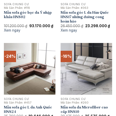
SOFA CHUNG CƯ
SOFA CHUNG CƯ
Mã Sản Phẩm:
#118
Mã Sản Phẩm:
#363
Mẫu sofa góc bọc da Ý nhập
Mẫu sofa góc L da Hàn Quốc
khẩu HNS02
HNS17 những đường cong
hoàn hảo
Giá
Giá
Giá
Giá
101.200.000
₫
93.170.000
₫
26.450.000
₫
23.298.000
₫
gốc
hiện
gốc
hiệ
Xem ngay
Xem ngay
là:
tại
là:
tại
101.200.000 ₫.
là:
26.450.000 ₫.
là:
93.170.000 ₫.
23.
-24%
-16%
SOFA CHUNG CƯ
SOFA CHUNG CƯ
Mã Sản Phẩm:
#457
Mã Sản Phẩm:
#260
Mẫu sofa góc L da Anh Quốc
Mẫu sofa da Microfiber cao
HNS24
cấp HNS10
Giá
Giá
Giá
Giá