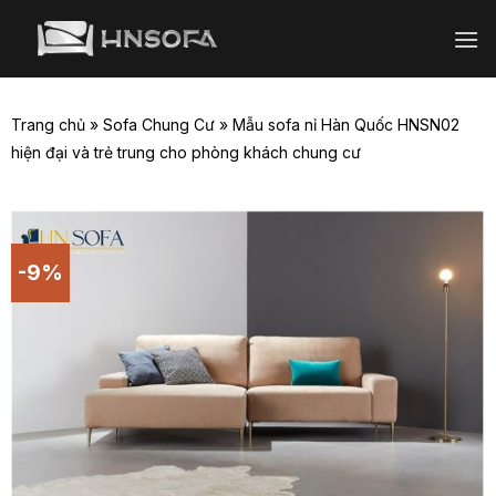
Bỏ
qua
nội
dung
Trang chủ
»
Sofa Chung Cư
»
Mẫu sofa nỉ Hàn Quốc HNSN02
hiện đại và trẻ trung cho phòng khách chung cư
-9%