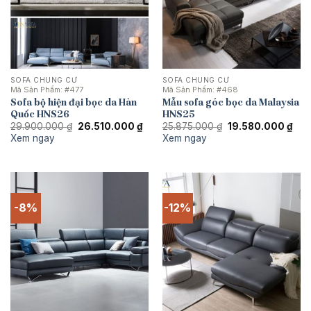
SOFA CHUNG CƯ
SOFA CHUNG CƯ
Mã Sản Phẩm:
#477
Mã Sản Phẩm:
#468
Sofa bộ hiện đại bọc da Hàn
Mẫu sofa góc bọc da Malaysia
Quốc HNS26
HNS25
Giá
Giá
Giá
Giá
29.900.000
₫
26.510.000
₫
25.875.000
₫
19.580.000
₫
gốc
hiện
gốc
hiện
Xem ngay
Xem ngay
là:
tại
là:
tại
29.900.000 ₫.
là:
25.875.000 ₫.
là:
26.510.000 ₫.
19.5
-8%
-12%