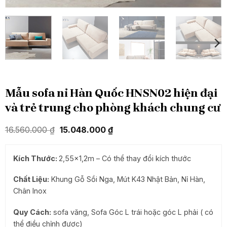
Mẫu sofa nỉ Hàn Quốc HNSN02 hiện đại
và trẻ trung cho phòng khách chung cư
Giá
Giá
16.560.000
₫
15.048.000
₫
gốc
hiện
là:
tại
16.560.000 ₫.
là:
Kích Thước:
2,55×1,2m
– Có thể thay đổi kích thước
15.048.000 ₫.
Chất Liệu:
Khung Gỗ Sồi Nga, Mút K43 Nhật Bản, Nỉ Hàn,
Chân Inox
Quy Cách:
sofa văng, Sofa Góc L trái hoặc góc L phải ( có
thể điều chỉnh được)