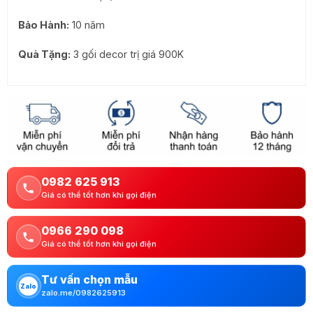
Bảo Hành:
10 năm
Quà Tặng:
3 gối decor trị giá 900K
0982 625 913
Giá có thể tốt hơn khi gọi điện
0966 290 098
Giá có thể tốt hơn khi gọi điện
Tư vấn chọn mẫu
Zalo
zalo.me/0982625913