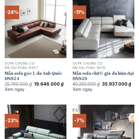
-24%
-11%
SOFA CHUNG CƯ
SOFA CHUNG CƯ
Mã Sản Phẩm:
#457
Mã Sản Phẩm:
#378
Mẫu sofa góc L da Anh Quốc
Mẫu sofa chữ U giả da hiện đại
HNS24
HNS20
Giá
Giá
Giá
Giá
25.760.000
₫
19.646.000
₫
40.250.000
₫
35.937.000
₫
gốc
hiện
gốc
hiệ
Xem ngay
Xem ngay
là:
tại
là:
tại
25.760.000 ₫.
là:
40.250.000 ₫.
là:
19.646.000 ₫.
35.
-23%
-7%