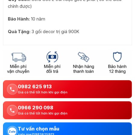
chỉnh được)
Bảo Hành:
10 năm
Quà Tặng:
3 gối decor trị giá 900K
0982 625 913
Giá có thể tốt hơn khi gọi điện
0966 290 098
Giá có thể tốt hơn khi gọi điện
Tư vấn chọn mẫu
Zalo
zalo.me/0982625913