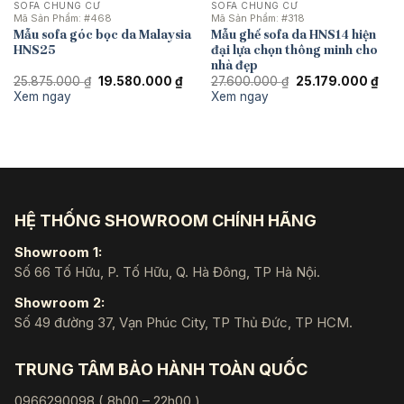
SOFA CHUNG CƯ
SOFA CHUNG CƯ
Mã Sản Phẩm:
#468
Mã Sản Phẩm:
#318
Mẫu sofa góc bọc da Malaysia
Mẫu ghế sofa da HNS14 hiện
HNS25
đại lựa chọn thông minh cho
nhà đẹp
Giá
Giá
Giá
Giá
25.875.000
₫
19.580.000
₫
27.600.000
₫
25.179.000
₫
gốc
hiện
gốc
hiện
Xem ngay
Xem ngay
là:
tại
là:
tại
25.875.000 ₫.
là:
27.600.000 ₫.
là:
19.580.000 ₫.
25.1
HỆ THỐNG SHOWROOM CHÍNH HÃNG
Showroom 1:
Số 66 Tố Hữu, P. Tố Hữu, Q. Hà Đông, TP Hà Nội.
Showroom 2:
Số 49 đường 37, Vạn Phúc City, TP Thủ Đức, TP HCM.
TRUNG TÂM BẢO HÀNH TOÀN QUỐC
0966290098 ( 8h00 – 22h00 )