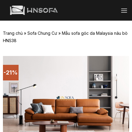
Bỏ
qua
nội
dung
Trang chủ
»
Sofa Chung Cư
»
Mẫu sofa góc da Malaysia nâu bò
HNS38
-21%