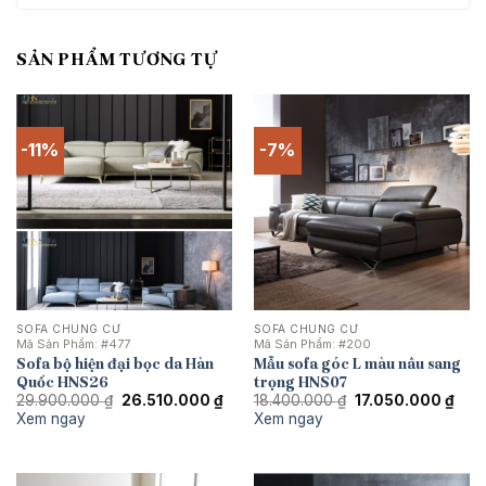
SẢN PHẨM TƯƠNG TỰ
-11%
-7%
SOFA CHUNG CƯ
SOFA CHUNG CƯ
Mã Sản Phẩm:
#477
Mã Sản Phẩm:
#200
Sofa bộ hiện đại bọc da Hàn
Mẫu sofa góc L màu nâu sang
Quốc HNS26
trọng HNS07
Giá
Giá
Giá
Giá
29.900.000
₫
26.510.000
₫
18.400.000
₫
17.050.000
₫
gốc
hiện
gốc
hiện
Xem ngay
Xem ngay
là:
tại
là:
tại
29.900.000 ₫.
là:
18.400.000 ₫.
là:
26.510.000 ₫.
17.0