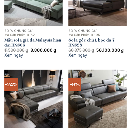
SOFA CHUNG CƯ
SOFA CHUNG CƯ
Mã Sản Phẩm:
#182
Mã Sản Phẩm:
#495
Mẫu sofa giả da Malaysia hiện
Sofa góc chữ L bọc da Ý
đại HNS06
HNS28
Giá
Giá
Giá
Giá
11.500.000
₫
8.800.000
₫
60.375.000
₫
56.100.000
₫
gốc
hiện
gốc
hiệ
Xem ngay
Xem ngay
là:
tại
là:
tại
11.500.000 ₫.
là:
60.375.000 ₫.
là:
8.800.000 ₫.
56.
-24%
-9%