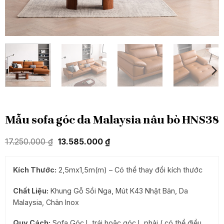
Mẫu sofa góc da Malaysia nâu bò HNS38
Giá
Giá
17.250.000
₫
13.585.000
₫
gốc
hiện
là:
tại
17.250.000 ₫.
là:
Kích Thước:
2,5mx1,5m
(m) – Có thể thay đổi kích thước
13.585.000 ₫.
Chất Liệu:
Khung Gỗ Sồi Nga, Mút K43 Nhật Bản, Da
Malaysia, Chân Inox
Quy Cách:
Sofa Góc L trái hoặc góc L phải ( có thể điều