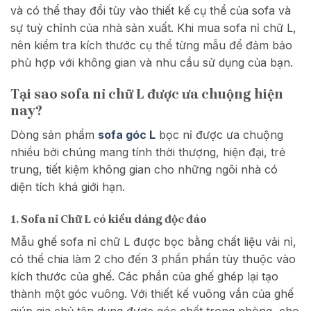
và có thể thay đổi tùy vào thiết kế cụ thể của sofa và
sự tuỳ chỉnh của nhà sản xuất. Khi mua sofa nỉ chữ L,
nên kiểm tra kích thước cụ thể từng mẫu để đảm bảo
phù hợp với không gian và nhu cầu sử dụng của bạn.
Tại sao sofa nỉ chữ L được ưa chuộng hiện
nay?
Dòng sản phẩm
sofa góc L
bọc nỉ được ưa chuộng
nhiều bởi chúng mang tính thời thượng, hiện đại, trẻ
trung, tiết kiệm không gian cho những ngôi nhà có
diện tích khá giới hạn.
1. Sofa nỉ Chữ L có kiểu dáng độc đáo
Mẫu ghế sofa nỉ chữ L được bọc bằng chất liệu vải nỉ,
có thể chia làm 2 cho đến 3 phần phần tùy thuộc vào
kích thước của ghế. Các phần của ghế ghép lại tạo
thành một góc vuông. Với thiết kế vuông vắn của ghế
giúp gia chủ tận dụng được góc chết trong phòng, cho