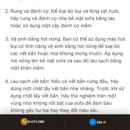
Rung và đánh cọ: Để loại bỏ bụi và lông vật nuôi,
hãy rung và đánh cọ nhẹ bề mặt sofa bằng tay
hoặc sử dụng một cây đánh cọ mềm.
Vệ sinh bằng hơi nóng: Bạn có thể sử dụng máy hút
bụi có tính năng vệ sinh bằng hơi nóng để loại bỏ
các vết bẩn hoặc mùi không mong muốn. Áp dụng
hơi nóng lên bề mặt sofa và sau đó lau sạch bằng
một khăn mềm.
Lau sạch vết bẩn: Nếu có vết bẩn cứng đầu, hãy
dùng một chất tẩy vết bẩn nhẹ nhàng. Trước khi sử
dụng chất tẩy vết bẩn, hãy thử nghiệm trên một
vùng nhỏ không nổi bật của sofa để đảm bảo
không gây hư hại hay thay đổi màu sắc.
ZALO
HOTLINE
Rèn luyện thường xuyên: Để duy trì sự sạch sẽ của