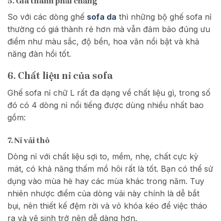
5. Giá thành phải chăng
So với các dòng ghế
sofa da
thì những bộ ghế sofa nỉ
thường có giá thành rẻ hơn mà vẫn đảm bảo đúng ưu
điểm như màu sắc, độ bền, hoa văn nổi bật và khả
năng đàn hồi tốt.
6. Chất liệu nỉ của sofa
Ghế sofa nỉ chữ L rất đa dạng về chất liệu gì, trong số
đó có 4 dòng nỉ nổi tiếng được dùng nhiều nhất bao
gồm:
7. Nỉ vải thô
Dòng nỉ với chất liệu sợi to, mềm, nhẹ, chất cực kỳ
mát, có khả năng thấm mồ hôi rất là tốt. Bạn có thể sử
dụng vào mùa hè hay các mùa khác trong năm. Tuy
nhiên nhược điểm của dòng vải này chính là dễ bắt
bụi, nên thiết kế đệm rời và vỏ khóa kéo để việc tháo
ra và vệ sinh trở nên dễ dàng hơn.