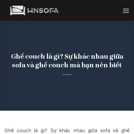
Bỏ
qua
nội
dung
Ghế couch là gì? Sự khác nhau giữa
sofa và ghế couch mà bạn nên biết
Ghế couch là gì? Sự khác nhau giữa sofa và ghế