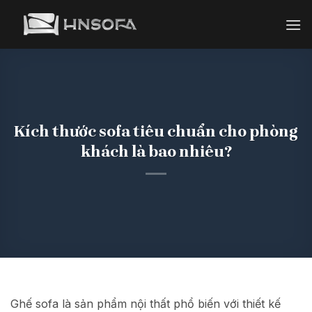
Bỏ
qua
nội
dung
Kích thước sofa tiêu chuẩn cho phòng
khách là bao nhiêu?
Ghế sofa là sản phẩm nội thất phổ biến với thiết kế