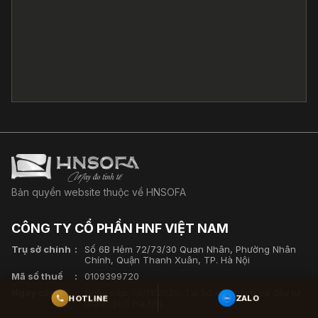
Bản quyền website thuộc về HNSOFA
CÔNG TY CỔ PHẦN HNF VIỆT NAM
Trụ sở chính
Số 6B Hẻm 72/73/30 Quan Nhân, Phường Nhân
Chính, Quận Thanh Xuân, TP. Hà Nội
Mã số thuế
0109399720
Ngày cấp
Ngày cấp: 03/11/2020. Tại Sở kế hoạch và đầu tư
ZALO
HOTLINE
thành phố Hà Nội.