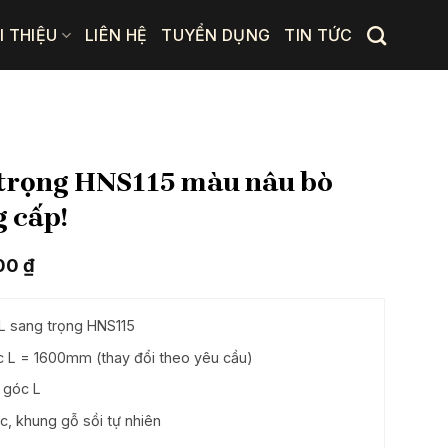
I THIỆU
LIÊN HỆ
TUYỂN DỤNG
TIN TỨC
 trọng HNS115 màu nâu bò
g cấp!
Giá
000
₫
hiện
tại
0 ₫.
là:
L sang trọng HNS115
22.770.000 ₫.
L = 1600mm (thay đổi theo yêu cầu)
 góc L
, khung gỗ sồi tự nhiên