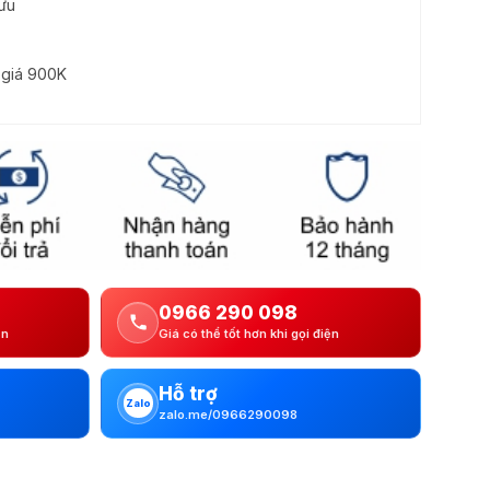
ưu
ị giá 900K
0966 290 098
ện
Giá có thể tốt hơn khi gọi điện
Hỗ trợ
Zalo
zalo.me/0966290098