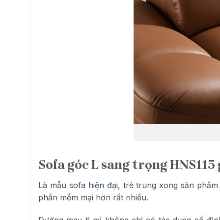
Sofa góc L sang trọng HNS115 g
Là mẫu
sofa hiện đại
, trẻ trung xong sản phẩm
phần mềm mại hơn rất nhiều.
Đường may tỉ mỉ không chỉ có tác dụng cố đị