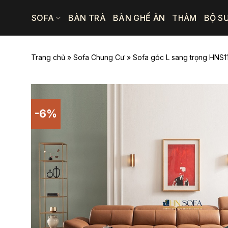
Bỏ
SOFA
BÀN TRÀ
BÀN GHẾ ĂN
THẢM
BỘ S
qua
nội
dung
Trang chủ
»
Sofa Chung Cư
»
Sofa góc L sang trọng HNS1
-6%