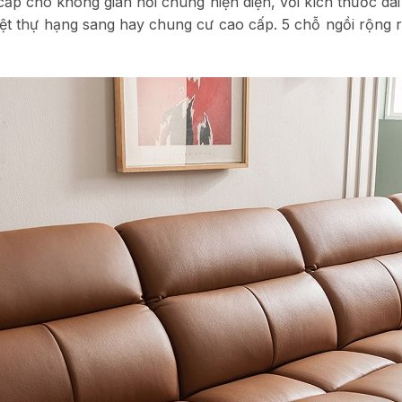
cấp cho không gian nơi chúng hiện diện, với kích thước dà
iệt thự hạng sang hay chung cư cao cấp. 5 chỗ ngồi rộng r