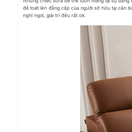
Những chiếc sofa bề thế luôn mang lại sự đẳng 
để toát lên đẳng cấp của người sở hữu tại căn b
nghỉ ngơi, giải trí đều rất ok.