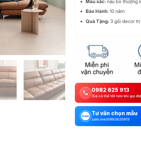
Màu sắc:
nâu bò thượng l
Bảo Hành:
10 năm
Quà Tặng:
3 gối decor tr
0982 625 913
Giá có thể tốt hơn khi gọi đi
Tư vấn chọn mẫu
Zalo
zalo.me/0982625913