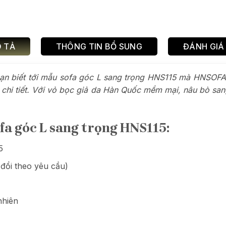
 TẢ
THÔNG TIN BỔ SUNG
ĐÁNH GIÁ 
ạn biết tới mẫu sofa góc L sang trọng HNS115 mà HNSOFA s
g chi tiết. Với vỏ bọc giả da Hàn Quốc mềm mại, nâu bò s
ofa góc L sang trọng HNS115:
5
ổi theo yêu cầu)
nhiên