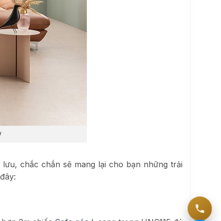
!
 lưu, chắc chắn sẽ mang lại cho bạn những trải
đây: