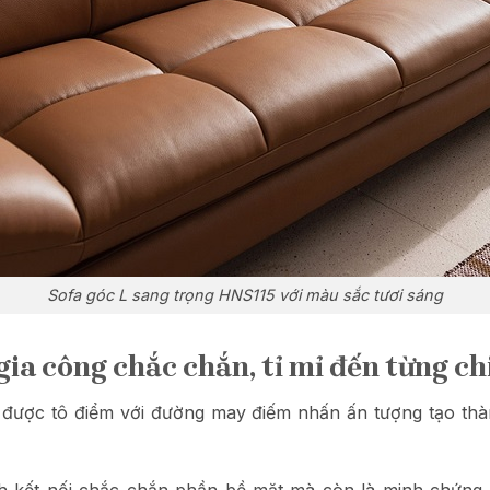
Sofa góc L sang trọng HNS115 với màu sắc tươi sáng
ia công chắc chắn, tỉ mỉ đến từng chi
 được tô điểm với đường may điếm nhấn ấn tượng tạo thành
nh kết nối chắc chắn phần bề mặt mà còn là minh chứng 