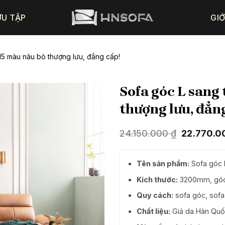
ƯU TẬP
GIỚ
15 màu nâu bò thượng lưu, đẳng cấp!
Sofa góc L sang
thượng lưu, đẳn
Giá
24.150.000
₫
22.770.
gốc
là:
24.150.00
Tên sản phẩm:
Sofa góc 
Kích thước:
3200mm, góc 
Quy cách:
sofa góc, sofa
Chất liệu:
Giả da Hàn Quốc