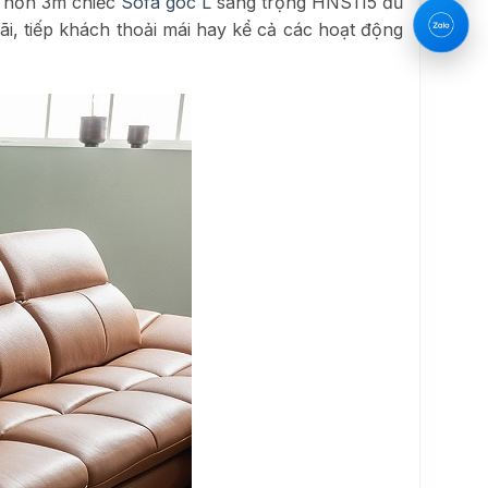
i hơn 3m chiếc
Sofa góc L
sang trọng HNS115 đủ
ãi, tiếp khách thoải mái hay kể cả các hoạt động