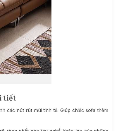
 tiết
 các nút rút múi tinh tế. Giúp chiếc sofa thêm
rõ ràng nhất cho tay nghề khéo léo của những