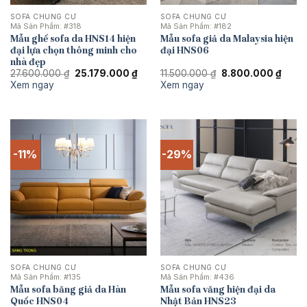
SOFA CHUNG CƯ
SOFA CHUNG CƯ
Mã Sản Phẩm:
#318
Mã Sản Phẩm:
#182
Mẫu ghế sofa da HNS14 hiện
Mẫu sofa giả da Malaysia hiện
đại lựa chọn thông minh cho
đại HNS06
nhà đẹp
Giá
Giá
Giá
Giá
27.600.000
₫
25.179.000
₫
11.500.000
₫
8.800.000
₫
gốc
hiện
gốc
hiện
Xem ngay
Xem ngay
là:
tại
là:
tại
27.600.000 ₫.
là:
11.500.000 ₫.
là:
25.179.000 ₫.
8.800
-11%
-29%
SOFA CHUNG CƯ
SOFA CHUNG CƯ
Mã Sản Phẩm:
#135
Mã Sản Phẩm:
#436
Mẫu sofa băng giả da Hàn
Mẫu sofa văng hiện đại da
Quốc HNS04
Nhật Bản HNS23