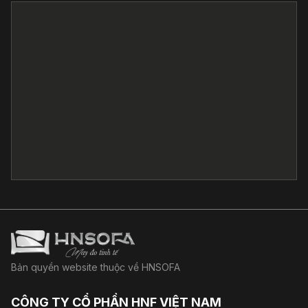
Bản quyền website thuộc về HNSOFA
CÔNG TY CỔ PHẦN HNF VIỆT NAM