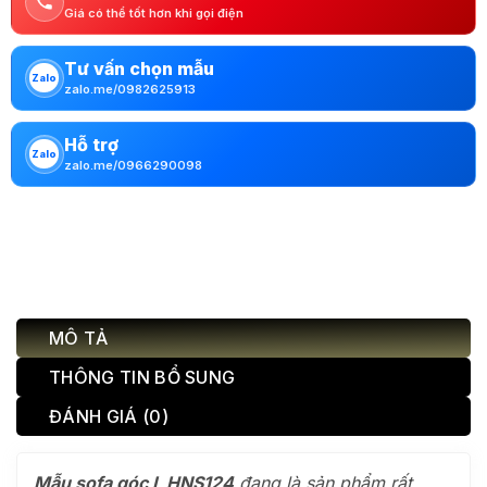
Giá có thể tốt hơn khi gọi điện
Tư vấn chọn mẫu
Zalo
zalo.me/0982625913
Hỗ trợ
Zalo
zalo.me/0966290098
MÔ TẢ
THÔNG TIN BỔ SUNG
ĐÁNH GIÁ (0)
Mẫu sofa góc L HNS124
đang là sản phẩm rất