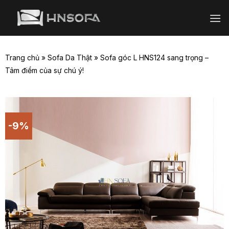
Bỏ
qua
nội
dung
Trang chủ
»
Sofa Da Thật
»
Sofa góc L HNS124 sang trọng –
Tâm điểm của sự chú ý!
-9%