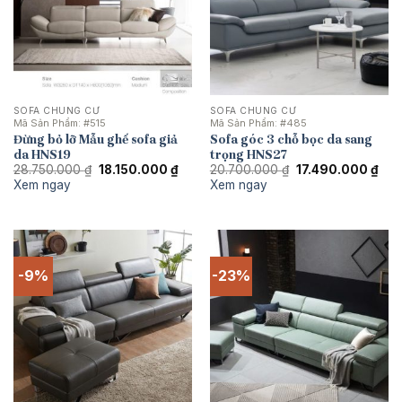
SOFA CHUNG CƯ
SOFA CHUNG CƯ
Mã Sản Phẩm:
#515
Mã Sản Phẩm:
#485
Đừng bỏ lỡ Mẫu ghế sofa giả
Sofa góc 3 chỗ bọc da sang
da HNS19
trọng HNS27
Giá
Giá
Giá
Giá
28.750.000
₫
18.150.000
₫
20.700.000
₫
17.490.000
₫
gốc
hiện
gốc
hiện
Xem ngay
Xem ngay
là:
tại
là:
tại
28.750.000 ₫.
là:
20.700.000 ₫.
là:
18.150.000 ₫.
17.4
-9%
-23%