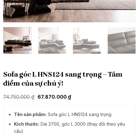
Sofa góc L HNS124 sang trọng – Tâm
điểm của sự chú ý!
Giá
Giá
74.750.000
₫
67.870.000
₫
gốc
hiện
là:
tại
74.750.000 ₫.
là:
Tên sản phẩm:
Sofa góc L HNS124 sang trọng
67.870.000 ₫.
Kích thước:
Dài 2700, góc L 2000 (thay đổi theo yêu
cầu)