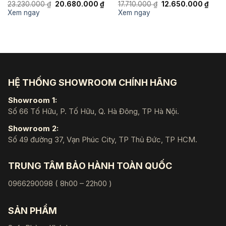
Giá
Giá
Giá
Giá
23.230.000
₫
20.680.000
₫
17.710.000
₫
12.650.000
₫
gốc
hiện
gốc
hiện
Xem ngay
Xem ngay
là:
tại
là:
tại
23.230.000 ₫.
là:
17.710.000 ₫.
là:
20.680.000 ₫.
12.65
HỆ THỐNG SHOWROOM CHÍNH HÃNG
Showroom 1:
Số 66 Tố Hữu, P. Tố Hữu, Q. Hà Đông, TP Hà Nội.
Showroom 2:
Số 49 đường 37, Vạn Phúc City, TP Thủ Đức, TP HCM.
TRUNG TÂM BẢO HÀNH TOÀN QUỐC
0966290098 ( 8h00 – 22h00 )
SẢN PHẨM