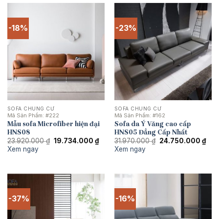
-18%
-23%
SOFA CHUNG CƯ
SOFA CHUNG CƯ
Mã Sản Phẩm:
#222
Mã Sản Phẩm:
#162
Mẫu sofa Microfiber hiện đại
Sofa da Ý Văng cao cấp
HNS08
HNS05 Đẳng Cấp Nhất
Giá
Giá
Giá
Giá
23.920.000
₫
19.734.000
₫
31.970.000
₫
24.750.000
₫
gốc
hiện
gốc
hiện
Xem ngay
Xem ngay
là:
tại
là:
tại
23.920.000 ₫.
là:
31.970.000 ₫.
là:
19.734.000 ₫.
24.
-37%
-16%