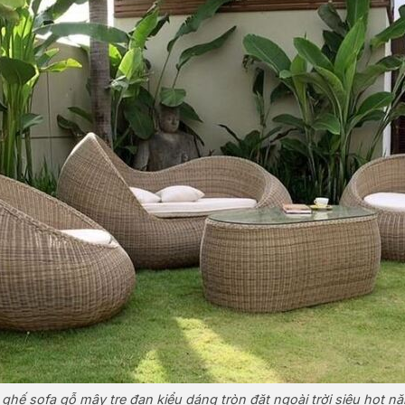
ghế sofa gỗ mây tre đan kiểu dáng tròn đặt ngoài trời siêu hot 