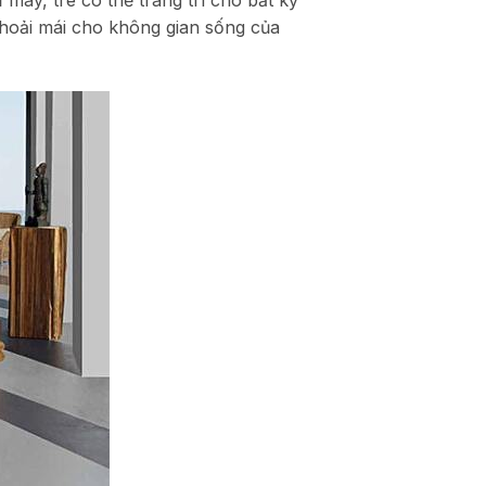
 mây, tre có thể trang trí cho bất kỳ
thoải mái cho không gian sống của