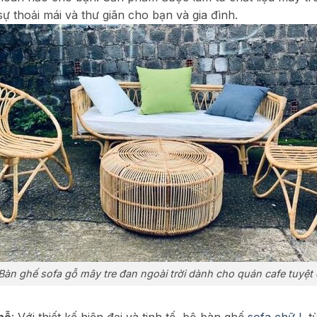
 thoải mái và thư giãn cho bạn và gia đình.
Bàn ghế sofa gỗ mây tre đan ngoài trời dành cho quán cafe tuyệt