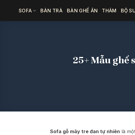
Bỏ
SOFA
BÀN TRÀ
BÀN GHẾ ĂN
THẢM
BỘ S
qua
nội
dung
25+ Mẫu ghế s
Sofa gỗ mây tre đan tự nhiên
là một