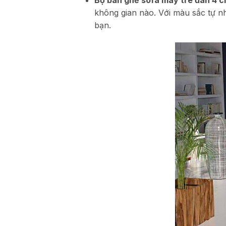
Bộ bàn ghế sofa mây tre đan 4 c
không gian nào. Với màu sắc tự n
bạn.