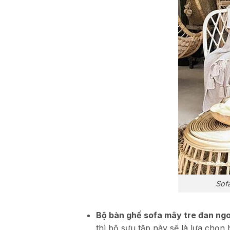
Sof
Bộ bàn ghế sofa mây tre đan ngoà
thì bộ sưu tập này sẽ là lựa chọn