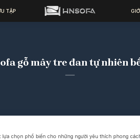
ƯU TẬP
GIỚ
ofa gỗ mây tre đan tự nhiên b
 lựa chọn phổ biến cho những người yêu thích phong cách 