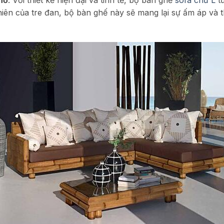
hỗ
: Với thiết kế hiện đại và tinh tế, bộ bàn ghế
sofa chữ L
từ
hiên của tre đan, bộ bàn ghế này sẽ mang lại sự ấm áp và 