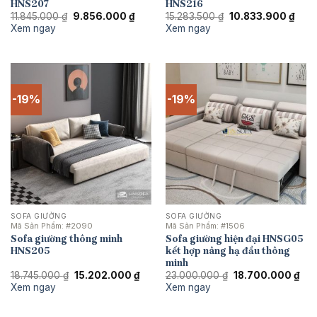
HNS207
HNS216
Giá
Giá
Giá
Giá
11.845.000
₫
9.856.000
₫
15.283.500
₫
10.833.900
₫
gốc
hiện
gốc
hiện
Xem ngay
Xem ngay
là:
tại
là:
tại
11.845.000 ₫.
là:
15.283.500 ₫.
là:
9.856.000 ₫.
10.8
-19%
-19%
SOFA GIƯỜNG
SOFA GIƯỜNG
Mã Sản Phẩm:
#2090
Mã Sản Phẩm:
#1506
Sofa giường thông minh
Sofa giường hiện đại HNSG05
HNS205
kết hợp nâng hạ đầu thông
minh
Giá
Giá
Giá
Giá
18.745.000
₫
15.202.000
₫
23.000.000
₫
18.700.000
₫
gốc
hiện
gốc
hiệ
Xem ngay
Xem ngay
là:
tại
là:
tại
18.745.000 ₫.
là:
23.000.000 ₫.
là:
15.202.000 ₫.
18.