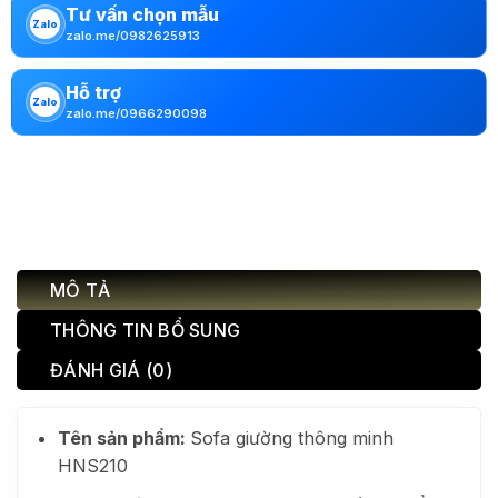
Tư vấn chọn mẫu
Zalo
zalo.me/0982625913
Hỗ trợ
Zalo
zalo.me/0966290098
MÔ TẢ
THÔNG TIN BỔ SUNG
ĐÁNH GIÁ (0)
Tên sản phẩm:
Sofa giường thông minh
HNS210