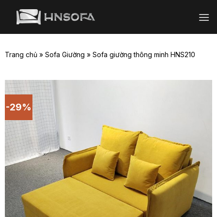
Bỏ
qua
nội
dung
Trang chủ
»
Sofa Giường
»
Sofa giường thông minh HNS210
-29%