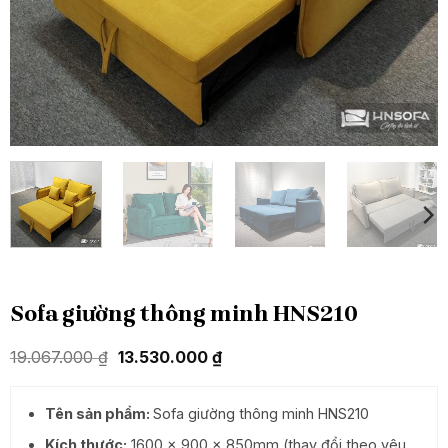
Sofa giường thông minh HNS210
Giá
Giá
19.067.000
₫
13.530.000
₫
gốc
hiện
là:
tại
19.067.000 ₫.
là:
Tên sản phẩm:
Sofa giường thông minh HNS210
13.530.000 ₫.
Kích thước:
1600 x 900 x 850mm (thay đổi theo yêu