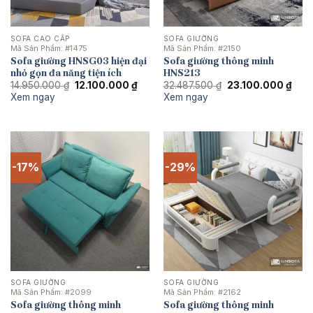
SOFA CAO CẤP
SOFA GIƯỜNG
Mã Sản Phẩm:
#1475
Mã Sản Phẩm:
#2150
Sofa giường HNSG03 hiện đại
Sofa giường thông minh
nhỏ gọn đa năng tiện ích
HNS213
Giá
Giá
Giá
Giá
14.950.000
₫
12.100.000
₫
32.487.500
₫
23.100.000
₫
gốc
hiện
gốc
hiện
Xem ngay
Xem ngay
là:
tại
là:
tại
14.950.000 ₫.
là:
32.487.500 ₫.
là:
12.100.000 ₫.
23.1
-17%
-29%
SOFA GIƯỜNG
SOFA GIƯỜNG
Mã Sản Phẩm:
#2099
Mã Sản Phẩm:
#2162
Sofa giường thông minh
Sofa giường thông minh