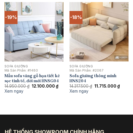
-19%
-18%
SOFA GIƯỜNG
SOFA GIƯỜNG
Mã Sản Phẩm:
#1480
Mã Sản Phẩm:
#2087
Mẫu sofa văng gỗ họa tiết kẻ
Sofa giường thông minh
sọc tinh tế, đời mới HNSG04
HNS204
Giá
Giá
Giá
Giá
14.950.000
₫
12.100.000
₫
14.317.500
₫
11.715.000
₫
gốc
hiện
gốc
hiện
Xem ngay
Xem ngay
là:
tại
là:
tại
14.950.000 ₫.
là:
14.317.500 ₫.
là:
12.100.000 ₫.
11.715.
HỆ THỐNG SHOWROOM CHÍNH HÃNG