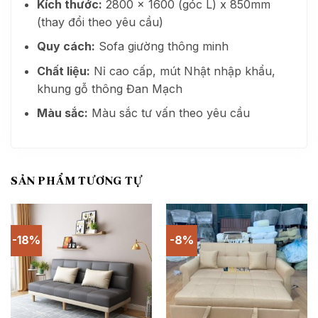
Kích thước:
2800 x 1600 (góc L) x 850mm
(thay đổi theo yêu cầu)
Quy cách:
Sofa giường thông minh
Chất liệu:
Nỉ cao cấp, mút Nhật nhập khẩu,
khung gỗ thông Đan Mạch
Màu sắc:
Màu sắc tư vấn theo yêu cầu
SẢN PHẨM TƯƠNG TỰ
-18%
-8%