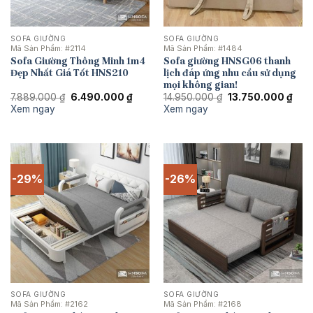
SOFA GIƯỜNG
SOFA GIƯỜNG
Mã Sản Phẩm:
#2114
Mã Sản Phẩm:
#1484
Sofa Giường Thông Minh 1m4
Sofa giường HNSG06 thanh
Đẹp Nhất Giá Tốt HNS210
lịch đáp ứng nhu cầu sử dụng
mọi không gian!
Giá
Giá
Giá
Giá
7.889.000
₫
6.490.000
₫
14.950.000
₫
13.750.000
₫
gốc
hiện
gốc
hiện
Xem ngay
Xem ngay
là:
tại
là:
tại
7.889.000 ₫.
là:
14.950.000 ₫.
là:
6.490.000 ₫.
13.7
-29%
-26%
SOFA GIƯỜNG
SOFA GIƯỜNG
Mã Sản Phẩm:
#2162
Mã Sản Phẩm:
#2168