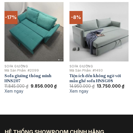
-17%
-8%
SOFA GIƯỜNG
SOFA GIƯỜNG
Mã Sản Phẩm:
#2099
Mã Sản Phẩm:
#1493
Sofa giường thông minh
Tiện ích đến không ngờ với
HNS207
mẫu ghế sofa HNSG08
Giá
Giá
Giá
Giá
11.845.000
₫
9.856.000
₫
14.950.000
₫
13.750.000
₫
gốc
hiện
gốc
hiện
Xem ngay
Xem ngay
là:
tại
là:
tại
11.845.000 ₫.
là:
14.950.000 ₫.
là:
9.856.000 ₫.
13.7
HỆ THỐNG SHOWROOM CHÍNH HÃNG