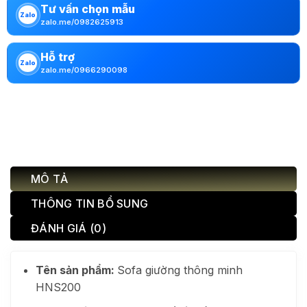
Tư vấn chọn mẫu
Zalo
zalo.me/0982625913
Hỗ trợ
Zalo
zalo.me/0966290098
MÔ TẢ
THÔNG TIN BỔ SUNG
ĐÁNH GIÁ (0)
Tên sản phẩm:
Sofa giường thông minh
HNS200