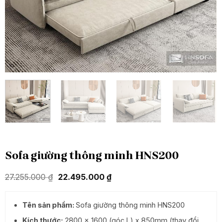
Sofa giường thông minh HNS200
Giá
Giá
27.255.000
₫
22.495.000
₫
gốc
hiện
là:
tại
27.255.000 ₫.
là:
Tên sản phẩm:
Sofa giường thông minh HNS200
22.495.000 ₫.
Kích thước:
2800 x 1600 (góc L) x 850mm (thay đổi