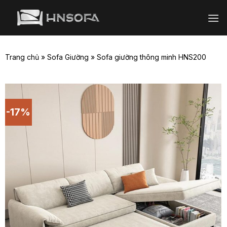
Bỏ
qua
nội
dung
Trang chủ
»
Sofa Giường
»
Sofa giường thông minh HNS200
-17%