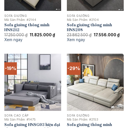
SOFA GIƯỜNG
SOFA GIƯỜNG
Mã Sản Phẩm:
#2144
Mã Sản Phẩm:
#2104
Sofa giường thông minh
Sofa giường thông minh
HNS212
HNS208
Giá
Giá
Giá
Giá
17.250.000
₫
11.825.000
₫
23.862.500
₫
17.556.000
₫
gốc
hiện
gốc
hiện
Xem ngay
Xem ngay
là:
tại
là:
tại
17.250.000 ₫.
là:
23.862.500 ₫.
là:
11.825.000 ₫.
17.5
-19%
-29%
SOFA CAO CẤP
SOFA GIƯỜNG
Mã Sản Phẩm:
#1475
Mã Sản Phẩm:
#2153
Sofa giường HNSG03 hiện đại
Sofa giường thông minh