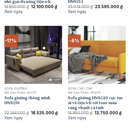
nhỏ gọn đa năng tiện ích
HNS214
Giá
Giá
Giá
Giá
14.950.000
₫
12.100.000
₫
33.074.000
₫
23.595.000
₫
gốc
hiện
gốc
hiệ
Xem ngay
Xem ngay
là:
tại
là:
tại
14.950.000 ₫.
là:
33.074.000 ₫.
là:
12.100.000 ₫.
23.
-17%
-8%
SOFA GIƯỜNG
SOFA CAO CẤP
Mã Sản Phẩm:
#2071
Mã Sản Phẩm:
#1499
Sofa giường thông minh
Sofa giường HNSG10 cực êm
HNS201
ái và tiện ích với tone màu
vàng chanh cá tính
Giá
Giá
Giá
Giá
22.344.500
₫
18.535.000
₫
14.950.000
₫
13.750.000
₫
gốc
hiện
gốc
hiện
Xem ngay
Xem ngay
là:
tại
là:
tại
22.344.500 ₫.
là:
14.950.000 ₫.
là:
18.535.000 ₫.
13.7