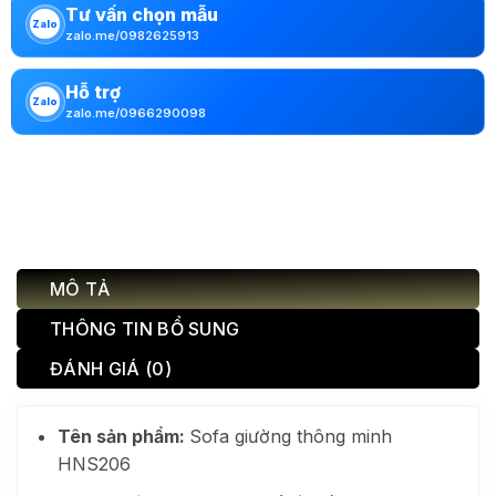
Tư vấn chọn mẫu
Zalo
zalo.me/0982625913
Hỗ trợ
Zalo
zalo.me/0966290098
MÔ TẢ
THÔNG TIN BỔ SUNG
ĐÁNH GIÁ (0)
Tên sản phẩm:
Sofa giường thông minh
HNS206