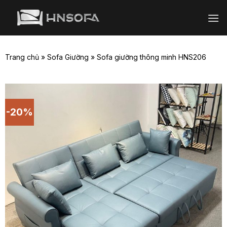
Bỏ
qua
nội
dung
Trang chủ
»
Sofa Giường
»
Sofa giường thông minh HNS206
-20%