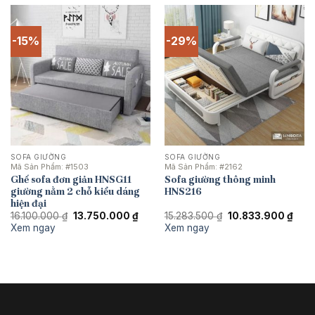
-15%
-29%
SOFA GIƯỜNG
SOFA GIƯỜNG
Mã Sản Phẩm:
#1503
Mã Sản Phẩm:
#2162
Ghế sofa đơn giản HNSG11
Sofa giường thông minh
giường nằm 2 chỗ kiểu dáng
HNS216
hiện đại
Giá
Giá
Giá
Giá
16.100.000
₫
13.750.000
₫
15.283.500
₫
10.833.900
₫
gốc
hiện
gốc
hiện
Xem ngay
Xem ngay
là:
tại
là:
tại
16.100.000 ₫.
là:
15.283.500 ₫.
là:
13.750.000 ₫.
10.8