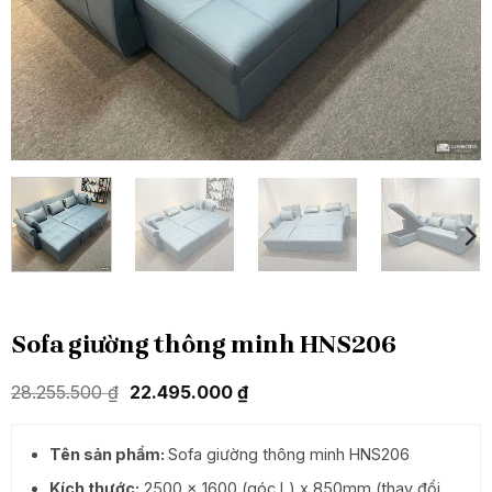
Sofa giường thông minh HNS206
Giá
Giá
28.255.500
₫
22.495.000
₫
gốc
hiện
là:
tại
28.255.500 ₫.
là:
Tên sản phẩm:
Sofa giường thông minh HNS206
22.495.000 ₫.
Kích thước:
2500 x 1600 (góc L) x 850mm (thay đổi