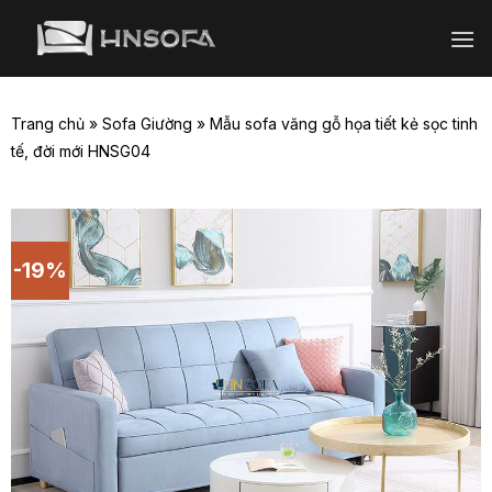
Bỏ
qua
nội
dung
Trang chủ
»
Sofa Giường
»
Mẫu sofa văng gỗ họa tiết kẻ sọc tinh
tế, đời mới HNSG04
-19%