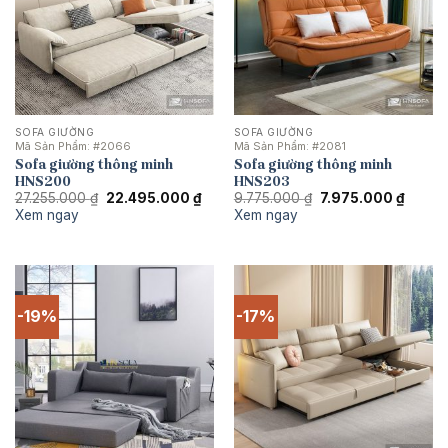
SOFA GIƯỜNG
SOFA GIƯỜNG
Mã Sản Phẩm:
#2066
Mã Sản Phẩm:
#2081
Sofa giường thông minh
Sofa giường thông minh
HNS200
HNS203
Giá
Giá
Giá
Giá
27.255.000
₫
22.495.000
₫
9.775.000
₫
7.975.000
₫
gốc
hiện
gốc
hiện
Xem ngay
Xem ngay
là:
tại
là:
tại
27.255.000 ₫.
là:
9.775.000 ₫.
là:
22.495.000 ₫.
7.975.
-19%
-17%