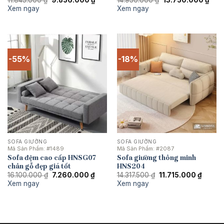
11.845.000
₫
9.856.000
₫
14.950.000
₫
13.750.000
₫
gốc
hiện
gốc
hiện
Xem ngay
Xem ngay
là:
tại
là:
tại
11.845.000 ₫.
là:
14.950.000 ₫.
là:
9.856.000 ₫.
13.7
-55%
-18%
SOFA GIƯỜNG
SOFA GIƯỜNG
Mã Sản Phẩm:
#1489
Mã Sản Phẩm:
#2087
Sofa đệm cao cấp HNSG07
Sofa giường thông minh
chân gỗ đẹp giá tốt
HNS204
Giá
Giá
Giá
Giá
16.100.000
₫
7.260.000
₫
14.317.500
₫
11.715.000
₫
gốc
hiện
gốc
hiện
Xem ngay
Xem ngay
là:
tại
là:
tại
16.100.000 ₫.
là:
14.317.500 ₫.
là:
7.260.000 ₫.
11.715.