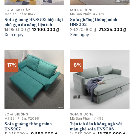
SOFA CAO CẤP
SOFA GIƯỜNG
Mã Sản Phẩm:
#1475
Mã Sản Phẩm:
#2076
Sofa giường HNSG03 hiện đại
Sofa giường thông minh
nhỏ gọn đa năng tiện ích
HNS202
Giá
Giá
Giá
Giá
14.950.000
₫
12.100.000
₫
26.220.000
₫
21.835.000
₫
gốc
hiện
gốc
hiện
Xem ngay
Xem ngay
là:
tại
là:
tại
14.950.000 ₫.
là:
26.220.000 ₫.
là:
12.100.000 ₫.
21.8
-17%
-8%
SOFA GIƯỜNG
SOFA GIƯỜNG
Mã Sản Phẩm:
#2099
Mã Sản Phẩm:
#1493
Sofa giường thông minh
Tiện ích đến không ngờ với
HNS207
mẫu ghế sofa HNSG08
Giá
Giá
Giá
Giá