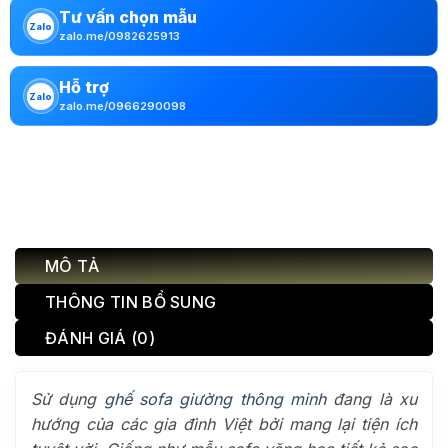
Tư vấn chọn mẫu
Zalo
zalo.me/0982625913
Hỗ trợ
Zalo
zalo.me/0966290098
MÔ TẢ
THÔNG TIN BỔ SUNG
ĐÁNH GIÁ (0)
Sử dụng
ghế sofa giường thông minh
đang là xu
hướng của các gia đình Việt bởi mang lại tiện ích