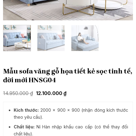
Mẫu sofa văng gỗ họa tiết kẻ sọc tinh tế,
đời mới HNSG04
Giá
Giá
14.950.000
₫
12.100.000
₫
gốc
hiện
là:
tại
14.950.000 ₫.
là:
Kích thước:
2000 x 900 x 900 (nhận đóng kích thước
12.100.000 ₫.
theo yêu cầu).
Chất liệu:
Nỉ Hàn nhập khẩu cao cấp (có thể thay đổi
chất liệu).