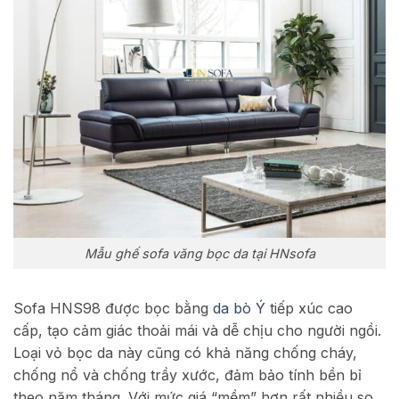
Mẫu ghế sofa văng bọc da tại HNsofa
Sofa HNS98 được bọc bằng
da bò Ý
tiếp xúc cao
cấp, tạo cảm giác thoải mái và dễ chịu cho người ngồi.
Loại vỏ bọc da này cũng có khả năng chống cháy,
chống nổ và chống trầy xước, đảm bảo tính bền bỉ
theo năm tháng. Với mức giá “mềm” hơn rất nhiều so