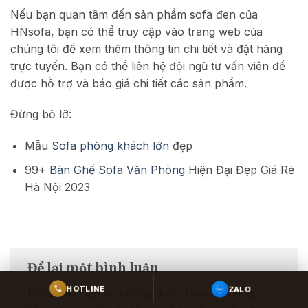
Nếu bạn quan tâm đến sản phẩm sofa đen của
HNsofa, bạn có thể truy cập vào trang web của
chúng tôi để xem thêm thông tin chi tiết và đặt hàng
trực tuyến. Bạn có thể liên hệ đội ngũ tư vấn viên để
được hỗ trợ và báo giá chi tiết các sản phẩm.
Đừng bỏ lỡ:
Mẫu
Sofa phòng khách lớn
đẹp
99+
Bàn Ghế Sofa Văn Phòng
Hiện Đại Đẹp Giá Rẻ
Hà Nội 2023
Để lại một bình luận
ZALO
HOTLINE
Email của bạn sẽ không được hiển thị công