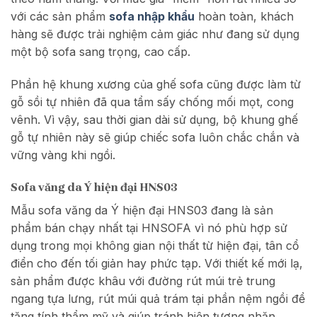
với các sản phẩm
sofa nhập khẩu
hoàn toàn, khách
hàng sẽ được trải nghiệm cảm giác như đang sử dụng
một bộ sofa sang trọng, cao cấp.
Phần hệ khung xương của ghế sofa cũng được làm từ
gỗ sồi tự nhiên đã qua tẩm sấy chống mối mọt, cong
vênh. Vì vậy, sau thời gian dài sử dụng, bộ khung ghế
gỗ tự nhiên này sẽ giúp chiếc sofa luôn chắc chắn và
vững vàng khi ngồi.
Sofa văng da Ý hiện đại HNS03
Mẫu sofa văng da Ý hiện đại HNS03 đang là sản
phẩm bán chạy nhất tại HNSOFA vì nó phù hợp sử
dụng trong mọi không gian nội thất từ hiện đại, tân cổ
điển cho đến tối giản hay phức tạp. Với thiết kế mới lạ,
sản phẩm được khâu với đường rút múi trẻ trung
ngang tựa lưng, rút múi quả trám tại phần nệm ngồi để
tăng tính thẩm mỹ và giúp tránh hiện tượng nhăn