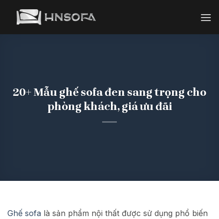
Bỏ
qua
nội
dung
20+ Mẫu ghế sofa đen sang trọng cho
phòng khách, giá ưu đãi
Ghế sofa
là sản phẩm nội thất được sử dụng phổ biến